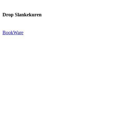
Drop Slankekuren
Udgivet af:
BookWare
Præstemarksvej 20-22
4653 Karise
Tlf.: +45 29 72 55 73