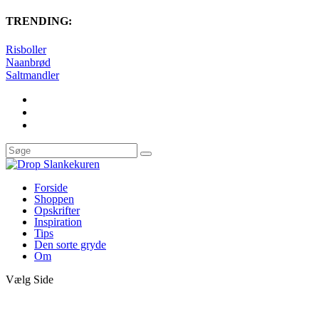
TRENDING:
Risboller
Naanbrød
Saltmandler
Forside
Shoppen
Opskrifter
Inspiration
Tips
Den sorte gryde
Om
Vælg Side