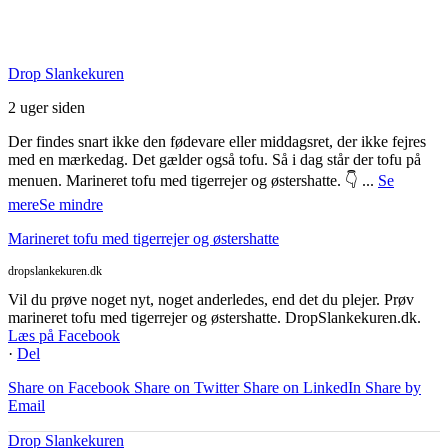
Seneste Facebook-opslag
Drop Slankekuren
2 uger siden
Der findes snart ikke den fødevare eller middagsret, der ikke fejres
med en mærkedag. Det gælder også tofu. Så i dag står der tofu på
menuen. Marineret tofu med tigerrejer og østershatte. 👇
...
Se
mere
Se mindre
Marineret tofu med tigerrejer og østershatte
dropslankekuren.dk
Vil du prøve noget nyt, noget anderledes, end det du plejer. Prøv
marineret tofu med tigerrejer og østershatte. DropSlankekuren.dk.
Læs på Facebook
·
Del
Share on Facebook
Share on Twitter
Share on LinkedIn
Share by
Email
Drop Slankekuren