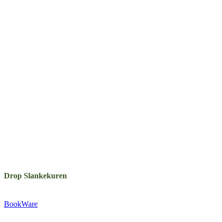
Drop Slankekuren
Udgivet af:
BookWare
Præstemarksvej 20-22
4653 Karise