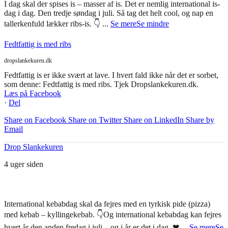
I dag skal der spises is – masser af is. Det er nemlig international is-
dag i dag. Den tredje søndag i juli. Så tag det helt cool, og nap en
tallerkenfuld lækker ribs-is. 👇
...
Se mere
Se mindre
Fedtfattig is med ribs
dropslankekuren.dk
Fedtfattig is er ikke svært at lave. I hvert fald ikke når det er sorbet,
som denne: Fedtfattig is med ribs. Tjek Dropslankekuren.dk.
Læs på Facebook
·
Del
Share on Facebook
Share on Twitter
Share on LinkedIn
Share by
Email
Drop Slankekuren
4 uger siden
International kebabdag skal da fejres med en tyrkisk pide (pizza)
med kebab – kyllingekebab. 👇
Og international kebabdag kan fejres
hvert år den anden fredag i juli – og i år er det i dag. ❤
...
Se mere
Se