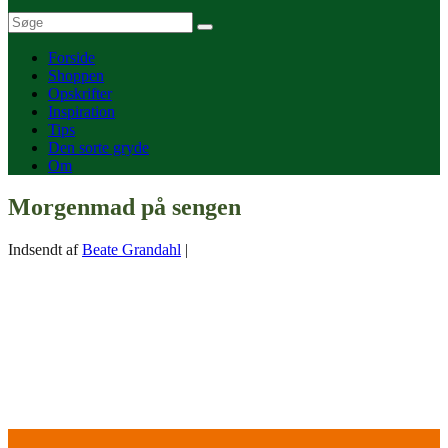
Forside
Shoppen
Opskrifter
Inspiration
Tips
Den sorte gryde
Om
Morgenmad på sengen
Indsendt af
Beate Grandahl
|