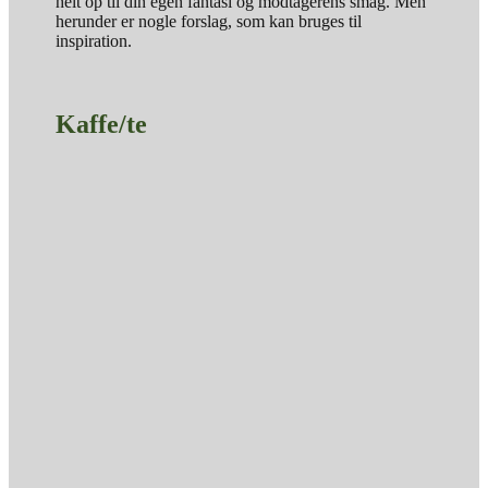
helt op til din egen fantasi og modtagerens smag. Men
herunder er nogle forslag, som kan bruges til
inspiration.
Kaffe/te