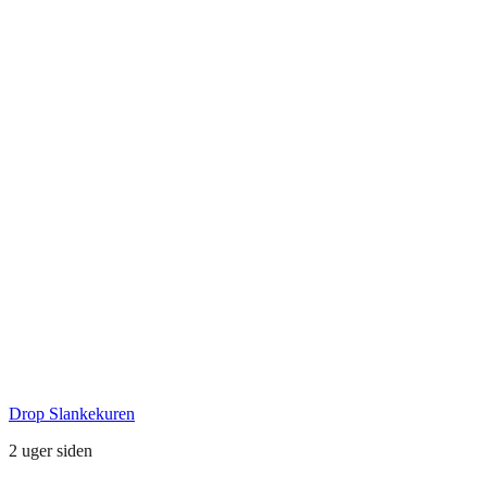
Tlf.: +45 29 72 55 73
Seneste Facebook-opslag
Drop Slankekuren
2 uger siden