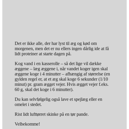
Det er ikke alle, der har lyst til æg og kød om
morgenen, men det er nu ellers ingen dårlig ide at få
lidt proteiner at starte dagen på.
Kog vand i en kasserolle – så det lige vil dække
æggene – læg æggene i, når vandet koger igen skal
æggene koge i 4 minutter – afhængig af størrelse (en
gylden regel er, at et æg skal koge 6 sekunder (1/10
minut) pr. gram ægget vejer. Hvis ægget vejer f.eks.
60 g, skal det koge i 6 minutter).
Du kan selvfølgelig også lave et spejlæg eller en
omelet i stedet.
Rist lidt lufttørret skinke på en tør pande.
Velbekomme!