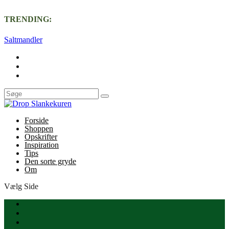
TRENDING:
Saltmandler
Forside
Shoppen
Opskrifter
Inspiration
Tips
Den sorte gryde
Om
Vælg Side