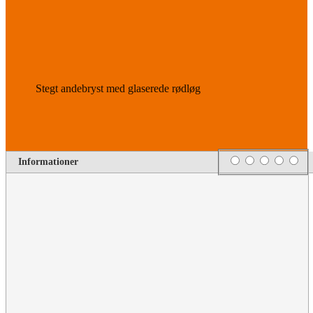
Stegt andebryst med glaserede rødløg
Rating
1 star
2 stars
3 stars
4 stars
5 s
Informationer