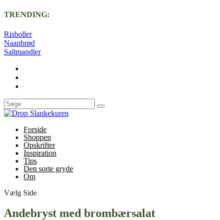
TRENDING:
Risboller
Naanbrød
Saltmandler
Forside
Shoppen
Opskrifter
Inspiration
Tips
Den sorte gryde
Om
Vælg Side
Andebryst med brombærsalat