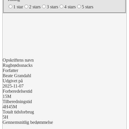
1 star
2 stars
3 stars
4 stars
5 stars
Opskriftens navn
Rugbrødssnacks
Forfatter
Beate Grandahl
Udgivet på
2025-11-07
Forberedelsestid
15M
Tilberedningstid
4H45M
Totalt tidsforbrug
5H
Gennemsnitlig bedømmelse