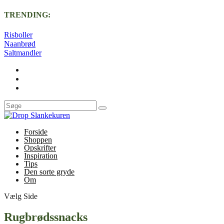
TRENDING:
Risboller
Naanbrød
Saltmandler
Forside
Shoppen
Opskrifter
Inspiration
Tips
Den sorte gryde
Om
Vælg Side
Rugbrødssnacks