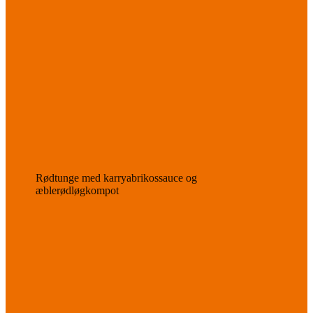
Rødtunge med karryabrikossauce og
æblerødløgkompot