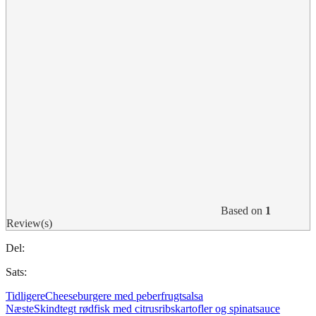
Based on
1
Review(s)
Del:
Sats:
Tidligere
Cheeseburgere med peberfrugtsalsa
Næste
Skindtegt rødfisk med citrusribskartofler og spinatsauce