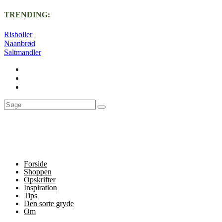
TRENDING:
Risboller
Naanbrød
Saltmandler
Forside
Shoppen
Opskrifter
Inspiration
Tips
Den sorte gryde
Om