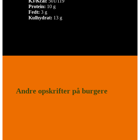
KJ/Kcal:
501/119
Protein:
10 g
Fedt:
3 g
Kulhydrat:
13 g
Andre opskrifter på burgere