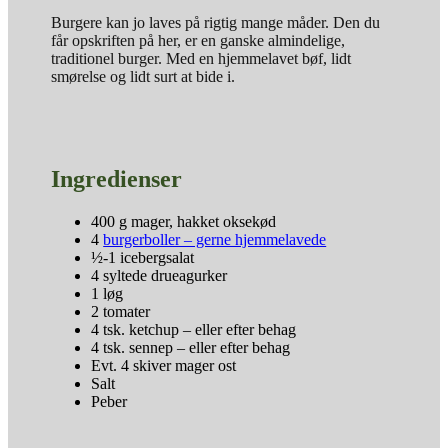
Burgere kan jo laves på rigtig mange måder. Den du
får opskriften på her, er en ganske almindelige,
traditionel burger. Med en hjemmelavet bøf, lidt
smørelse og lidt surt at bide i.
Ingredienser
400 g mager, hakket oksekød
4
burgerboller – gerne hjemmelavede
½-1 icebergsalat
4 syltede drueagurker
1 løg
2 tomater
4 tsk. ketchup – eller efter behag
4 tsk. sennep – eller efter behag
Evt. 4 skiver mager ost
Salt
Peber