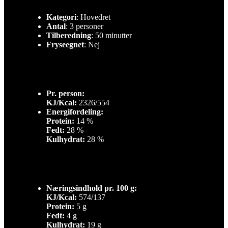
Kategori
: Hovedret
Antal
: 3 personer
Tilberedning
: 50 minutter
Fryseegnet
: Nej
Pr. person:
KJ/Kcal:
2326/554
Energifordeling:
Protein:
14 %
Fedt:
28 %
Kulhydrat:
28 %
Næringsindhold pr. 100 g:
KJ/Kcal:
574/137
Protein:
5 g
Fedt:
4 g
Kulhydrat:
19 g