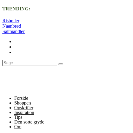
TRENDING:
Risboller
Naanbrød
Saltmandler
Forside
Shoppen
Opskrifter
Inspiration
Tips
Den sorte gryde
Om