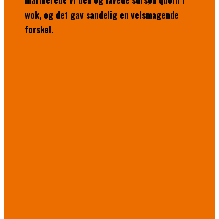
marinerede vi den og lavede sursød quorn i
wok, og det gav sandelig en velsmagende
forskel.