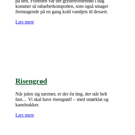
på den. Forleden var det grydehvedebrød i dag
kommer så rabarberkompotten, som også smager
fremragende på en gang kold vaniljeis til dessert.
Læs mere
Risengrød
Når julen sig nærmer, er der én ting, der står helt
fast… Vi skal have risengrød! – med smørklat og
kanelsukker.
Læs mere