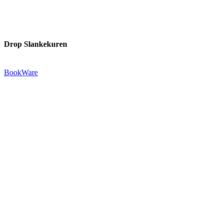
Drop Slankekuren
Udgivet af:
BookWare
Præstemarksvej 20-22
4653 Karise
Tlf.: +45 29 72 55 73