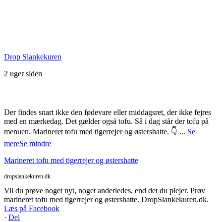
Seneste Facebook-opslag
Drop Slankekuren
2 uger siden
Der findes snart ikke den fødevare eller middagsret, der ikke fejres
med en mærkedag. Det gælder også tofu. Så i dag står der tofu på
menuen. Marineret tofu med tigerrejer og østershatte. 👇
...
Se
mere
Se mindre
Marineret tofu med tigerrejer og østershatte
dropslankekuren.dk
Vil du prøve noget nyt, noget anderledes, end det du plejer. Prøv
marineret tofu med tigerrejer og østershatte. DropSlankekuren.dk.
Læs på Facebook
·
Del