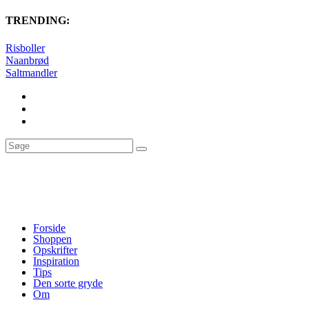
TRENDING:
Risboller
Naanbrød
Saltmandler
Forside
Shoppen
Opskrifter
Inspiration
Tips
Den sorte gryde
Om