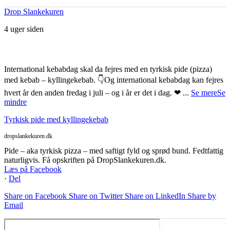
Drop Slankekuren
4 uger siden
International kebabdag skal da fejres med en tyrkisk pide (pizza)
med kebab – kyllingekebab. 👇
Og international kebabdag kan fejres
hvert år den anden fredag i juli – og i år er det i dag. ❤
...
Se mere
Se
mindre
Tyrkisk pide med kyllingekebab
dropslankekuren.dk
Pide – aka tyrkisk pizza – med saftigt fyld og sprød bund. Fedtfattig
naturligvis. Få opskriften på DropSlankekuren.dk.
Læs på Facebook
·
Del
Share on Facebook
Share on Twitter
Share on LinkedIn
Share by
Email