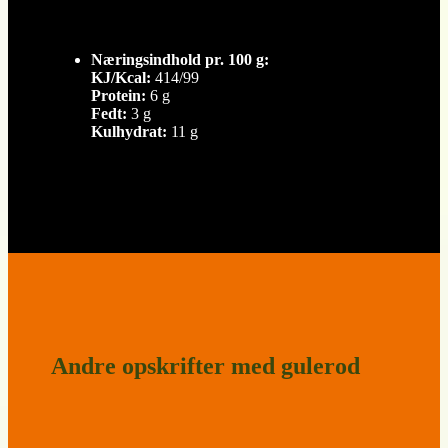
Næringsindhold pr. 100 g:
KJ/Kcal:
414/99
Protein:
6 g
Fedt:
3 g
Kulhydrat:
11 g
Andre opskrifter med gulerod