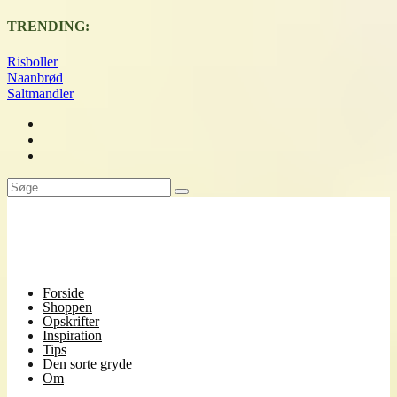
TRENDING:
Risboller
Naanbrød
Saltmandler
Forside
Shoppen
Opskrifter
Inspiration
Tips
Den sorte gryde
Om