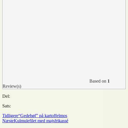
Based on
1
Review(s)
Del:
Sats:
Tidligere
“Gedebøf” på kartoffelmos
Næste
Kulmulefilet med majsfrikassé