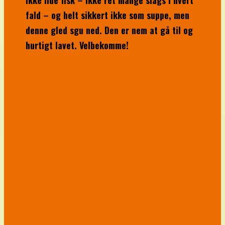
ikke lide fisk – ikke ret mange slags i hvert
fald – og helt sikkert ikke som suppe, men
denne gled sgu ned. Den er nem at gå til og
hurtigt lavet. Velbekomme!