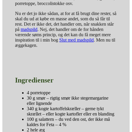
porretoppe, broccolistokke osv.
Nu er det jo ikke sådan, at for at få brugt dine rester, så
skal du ud at købe en masse andet, som du så får til
rest. Det er ikke det, det handler om, når snakken står
på
madspild
. Nej, det handler om de for hånden
værende søms princip, og det kan du få meget mere
inspiration til i min bog
Slut med madspild
. Men nu til
æggekagen.
Ingredienser
4 porretoppe
30 g smør – rigtig smør ikke stegemargarine
eller lignende
340 g kogte kartoffelskræller – gerne tykt
skrællet – eller kogte kartofler eller en blanding
100 g salattern – du ved den ost, der ikke må
kaldes for Feta – 4 %
2 hele æg