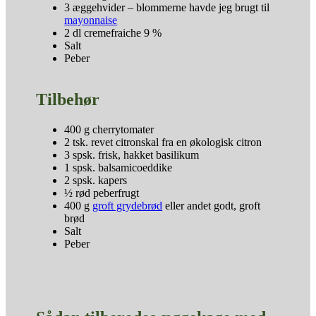
3 æggehvider – blommerne havde jeg brugt til
mayonnaise
2 dl cremefraiche 9 %
Salt
Peber
Tilbehør
400 g cherrytomater
2 tsk. revet citronskal fra en økologisk citron
3 spsk. frisk, hakket basilikum
1 spsk. balsamicoeddike
2 spsk. kapers
½ rød peberfrugt
400 g
groft grydebrød
eller andet godt, groft
brød
Salt
Peber