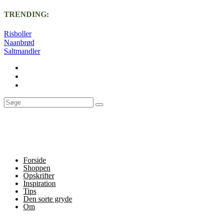
TRENDING:
Risboller
Naanbrød
Saltmandler
Forside
Shoppen
Opskrifter
Inspiration
Tips
Den sorte gryde
Om