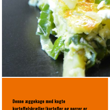
Denne æggekage med kogte
kartoffelskræller/kartofler og porrer er