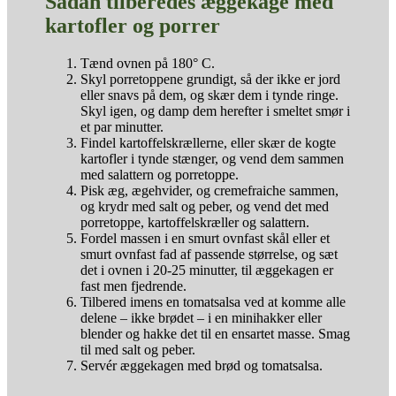
Sådan tilberedes æggekage med
kartofler og porrer
Tænd ovnen på 180° C.
Skyl porretoppene grundigt, så der ikke er jord
eller snavs på dem, og skær dem i tynde ringe.
Skyl igen, og damp dem herefter i smeltet smør i
et par minutter.
Findel kartoffelskrællerne, eller skær de kogte
kartofler i tynde stænger, og vend dem sammen
med salattern og porretoppe.
Pisk æg, ægehvider, og cremefraiche sammen,
og krydr med salt og peber, og vend det med
porretoppe, kartoffelskræller og salattern.
Fordel massen i en smurt ovnfast skål eller et
smurt ovnfast fad af passende størrelse, og sæt
det i ovnen i 20-25 minutter, til æggekagen er
fast men fjedrende.
Tilbered imens en tomatsalsa ved at komme alle
delene – ikke brødet – i en minihakker eller
blender og hakke det til en ensartet masse. Smag
til med salt og peber.
Servér æggekagen med brød og tomatsalsa.