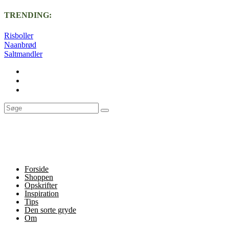
TRENDING:
Risboller
Naanbrød
Saltmandler
Forside
Shoppen
Opskrifter
Inspiration
Tips
Den sorte gryde
Om