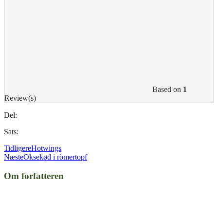
Based on
1
Review(s)
Del:
Sats:
Tidligere
Hotwings
Næste
Oksekød i römertopf
Om forfatteren