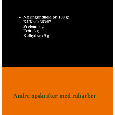
Næringsindhold pr. 100 g:
KJ/Kcal:
363/87
Protein:
7 g
Fedt:
3 g
Kulhydrat:
9 g
Andre opskrifter med rabarber