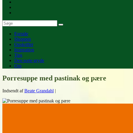
Forside
Shoppen
Opskrifter
Inspiration
Tips
Den sorte gryde
Om
Porresuppe med pastinak og pære
Indsendt af
Beate Grandahl
|