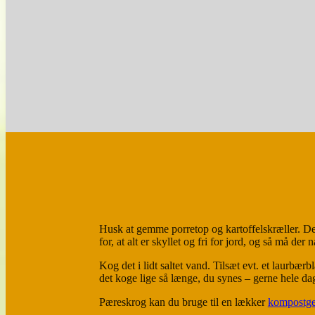
1 pakke kalkunbacon
300 g groft brød
Husk at gemme porretop og kartoffelskræller. De
for, at alt er skyllet og fri for jord, og så må der 
Kog det i lidt saltet vand. Tilsæt evt. et laurb
det koge lige så længe, du synes – gerne hele dag
Pæreskrog kan du bruge til en lækker
kompostge