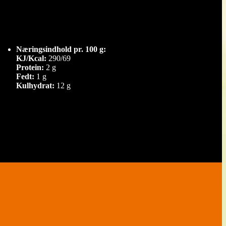
Næringsindhold pr. 100 g:
KJ/Kcal:
290/69
Protein:
2 g
Fedt:
1 g
Kulhydrat:
12 g