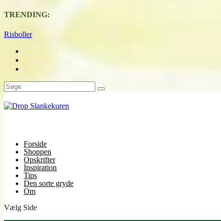
TRENDING:
Risboller
Forside
Shoppen
Opskrifter
Inspiration
Tips
Den sorte gryde
Om
Vælg Side