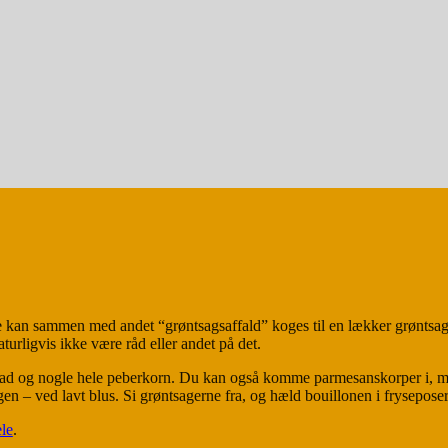
 kan sammen med andet “grøntsagsaffald” koges til en lækker grøntsagsb
naturligvis ikke være råd eller andet på det.
ærblad og nogle hele peberkorn. Du kan også komme parmesanskorper i, m
en – ved lavt blus. Si grøntsagerne fra, og hæld bouillonen i fryseposer.
le
.