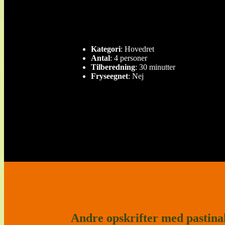
Kategori
: Hovedret
Antal
: 4 personer
Tilberedning
: 30 minutter
Fryseegnet
: Nej
Andre opskrifter med pastina