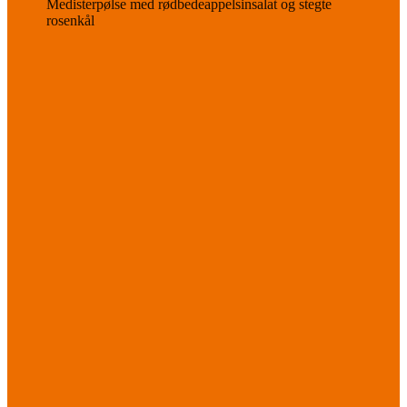
Medisterpølse med rødbedeappelsinsalat og stegte
rosenkål