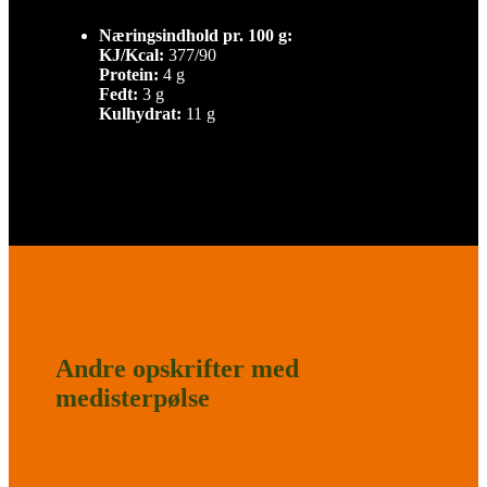
Næringsindhold pr. 100 g:
KJ/Kcal:
377/90
Protein:
4 g
Fedt:
3 g
Kulhydrat:
11 g
Andre opskrifter med
medisterpølse