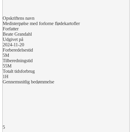
Opskriftens navn
Medisterpølse med forlorne flødekartofler
Forfatter
Beate Grandahl
Udgivet på
2024-11-20
Forberedelsestid
5M
Tilberedningstid
55M
Totalt tidsforbrug
1H
Gennemsnitlig bedømmelse
5