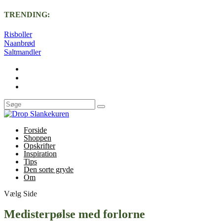
TRENDING:
Risboller
Naanbrød
Saltmandler
Forside
Shoppen
Opskrifter
Inspiration
Tips
Den sorte gryde
Om
Vælg Side
Medisterpølse med forlorne