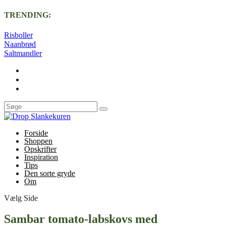
TRENDING:
Risboller
Naanbrød
Saltmandler
Forside
Shoppen
Opskrifter
Inspiration
Tips
Den sorte gryde
Om
Vælg Side
Sambar tomato-labskovs med