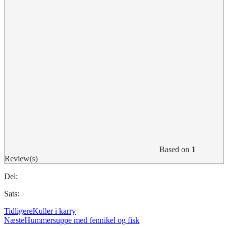
Based on
1
Review(s)
Del:
Sats:
Tidligere
Kuller i karry
Næste
Hummersuppe med fennikel og fisk