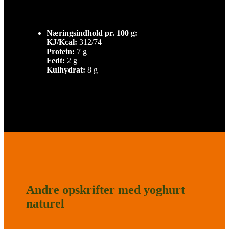
Næringsindhold pr. 100 g:
KJ/Kcal:
312/74
Protein:
7 g
Fedt:
2 g
Kulhydrat:
8 g
Andre opskrifter med yoghurt
naturel