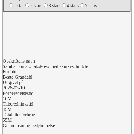
1 star
2 stars
3 stars
4 stars
5 stars
Opskriftens navn
Sambar tomato-labskovs med skinkeschnitzler
Forfatter
Beate Grandahl
Udgivet på
2026-03-10
Forberedelsestid
10M
Tilberedningstid
45M
Totalt tidsforbrug
55M
Gennemsnitlig bedømmelse