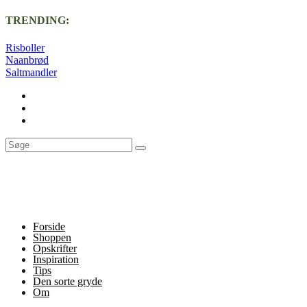
TRENDING:
Risboller
Naanbrød
Saltmandler
Forside
Shoppen
Opskrifter
Inspiration
Tips
Den sorte gryde
Om