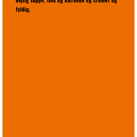
dejlig suppe. God og nærende og cremet og
fyldig.