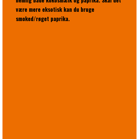
nemlig både kokosmælk og paprika. Skal det
være mere eksotisk kan du bruge
smoked/røget paprika.