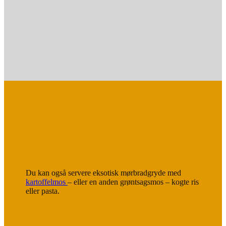
som lægges tilbage i sovsen og vendes rundt.
Du kan også servere eksotisk mørbradgryde med
kartoffelmos
– eller en anden grøntsagsmos – kogte ris
eller pasta.