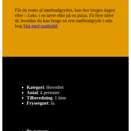
Får du rester af mørbradgryden, kan den bruges dagen
efter – f.eks. i en tærte eller på en pizza. Få flere idéer
til, hvordan du kan bruge en rest mørbradgryde i min
bog
Slut med madspild
.
Kategori
: Hovedret
Antal
: 4 personer
Tilberedning
: 1 time
Fryseegnet
: Ja