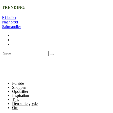
TRENDING:
Risboller
Naanbrød
Saltmandler
Forside
Shoppen
Opskrifter
Inspiration
Tips
Den sorte gryde
Om