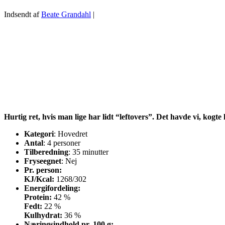
Indsendt af
Beate Grandahl
|
Hurtig ret, hvis man lige har lidt “leftovers”. Det havde vi, kogte 
Kategori
: Hovedret
Antal
: 4 personer
Tilberedning
: 35 minutter
Fryseegnet
: Nej
Pr. person:
KJ/Kcal:
1268/302
Energifordeling:
Protein:
42 %
Fedt:
22 %
Kulhydrat:
36 %
Næringsindhold pr. 100 g: