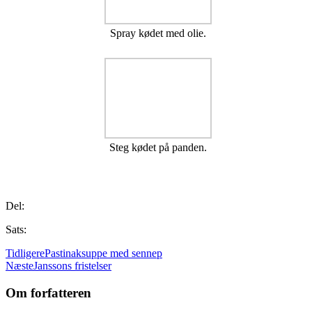
Spray kødet med olie.
Steg kødet på panden.
Del:
Sats:
Tidligere
Pastinaksuppe med sennep
Næste
Janssons fristelser
Om forfatteren