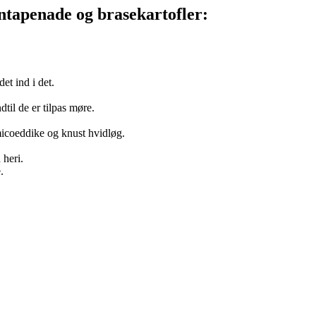
ntapenade og brasekartofler:
et ind i det.
til de er tilpas møre.
micoeddike og knust hvidløg.
 heri.
.