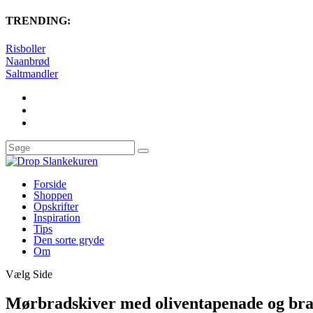
TRENDING:
Risboller
Naanbrød
Saltmandler
Forside
Shoppen
Opskrifter
Inspiration
Tips
Den sorte gryde
Om
Vælg Side
Mørbradskiver med oliventapenade og bra