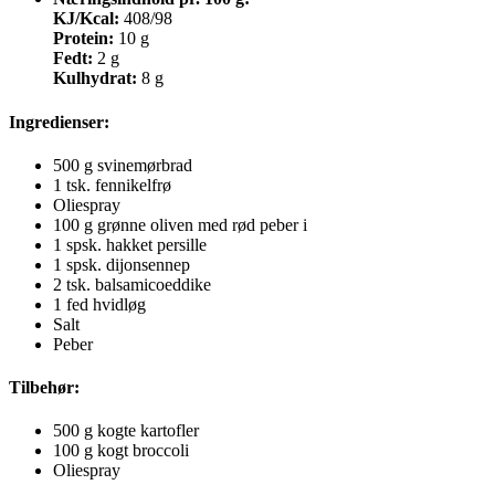
KJ/Kcal:
408/98
Protein:
10 g
Fedt:
2 g
Kulhydrat:
8 g
Ingredienser
:
500 g svinemørbrad
1 tsk. fennikelfrø
Oliespray
100 g grønne oliven med rød peber i
1 spsk. hakket persille
1 spsk. dijonsennep
2 tsk. balsamicoeddike
1 fed hvidløg
Salt
Peber
Tilbehør:
500 g kogte kartofler
100 g kogt broccoli
Oliespray