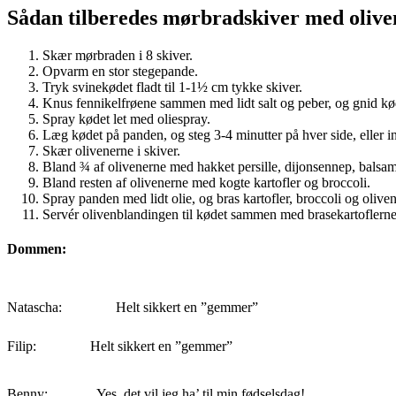
Sådan tilberedes mørbradskiver med olive
Skær mørbraden i 8 skiver.
Opvarm en stor stegepande.
Tryk svinekødet fladt til 1-1½ cm tykke skiver.
Knus fennikelfrøene sammen med lidt salt og peber, og gnid kød
Spray kødet let med oliespray.
Læg kødet på panden, og steg 3-4 minutter på hver side, eller ind
Skær olivenerne i skiver.
Bland ¾ af olivenerne med hakket persille, dijonsennep, balsa
Bland resten af olivenerne med kogte kartofler og broccoli.
Spray panden med lidt olie, og bras kartofler, broccoli og oliven
Servér olivenblandingen til kødet sammen med brasekartoflerne
Dommen:
Natascha:
Helt sikkert en ”gemmer”
Filip:
Helt sikkert en ”gemmer”
Benny:
Yes, det vil jeg ha’ til min fødselsdag!