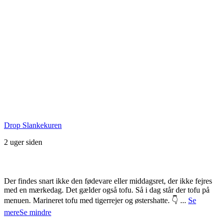
Seneste Facebook-opslag
Drop Slankekuren
2 uger siden
Der findes snart ikke den fødevare eller middagsret, der ikke fejres
med en mærkedag. Det gælder også tofu. Så i dag står der tofu på
menuen. Marineret tofu med tigerrejer og østershatte. 👇
...
Se
mere
Se mindre