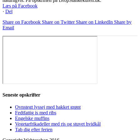
naturligvis. Få opskriften på DropSlankekuren.dk.
Læs på Facebook
·
Del
Share on Facebook
Share on Twitter
Share on LinkedIn
Share by
Email
Seneste opskrifter
Ovnstegt lyssej med hakket grønt
Fedtfattig is med ribs
Engelske muffins
Vegetarfrikadeller med ris og stuvet hvidkål
Tab dig efter ferien