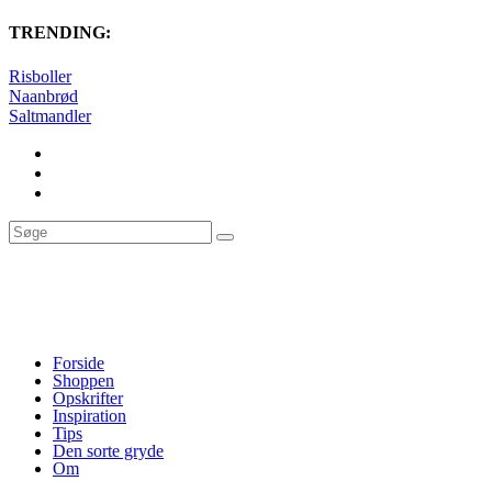
TRENDING:
Risboller
Naanbrød
Saltmandler
Forside
Shoppen
Opskrifter
Inspiration
Tips
Den sorte gryde
Om