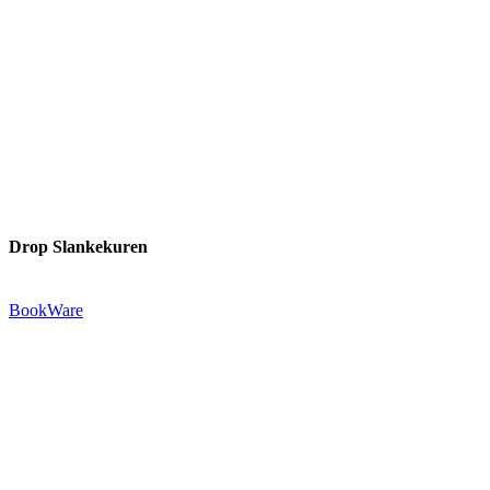
Drop Slankekuren
Udgivet af:
BookWare
Præstemarksvej 20-22
4653 Karise
Tlf.: +45 29 72 55 73