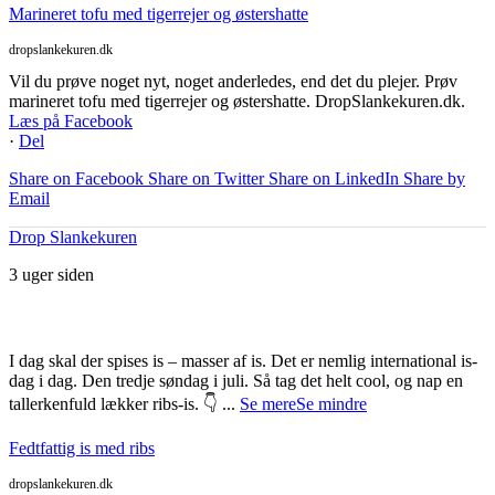
Marineret tofu med tigerrejer og østershatte
dropslankekuren.dk
Vil du prøve noget nyt, noget anderledes, end det du plejer. Prøv
marineret tofu med tigerrejer og østershatte. DropSlankekuren.dk.
Læs på Facebook
·
Del
Share on Facebook
Share on Twitter
Share on LinkedIn
Share by
Email
Drop Slankekuren
3 uger siden
I dag skal der spises is – masser af is. Det er nemlig international is-
dag i dag. Den tredje søndag i juli. Så tag det helt cool, og nap en
tallerkenfuld lækker ribs-is. 👇
...
Se mere
Se mindre
Fedtfattig is med ribs
dropslankekuren.dk