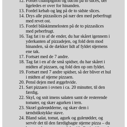
Fordel champignon og bacon på to slices, der
ligeledes er over for hinanden.
Fordel kebab og løg på de to sidste slices.
Drys alle pizzaslices på nær den med peberfrugt
med revet ost.
Fordel blåskimmelosten på de to pizzaslices
med peberfrugt.
Tag fat i to af de ender, du har skåret igennem i
yderkanten af pizzadejen, og fold dem mod
hinanden, så de dækker lidt af fyldet stjernens
ene tak.
Fortsæt med de 7 andre.
Tag fat i en af de små spidser, du har skåret i
midten af pizzaen, og fold den op om fyldet.
Fortsæt med 7 andre spidser, så der bliver et hul
i midten af stjerne pizzaen.
Pensl dejen med æggehvide.
Sæt pizzaen i ovnen i ca. 20 minutter, til den
færdig.
Skyl, og snit imens salaten samt de resterende
tomater, og skær agurken i tern.
Skræl gulerødderne, og skær dem i
tændstikstykke stave.
Bland salat, tomat, agurk og gulerødder, og
servér det til den færdigbagte stjerne pizza – du