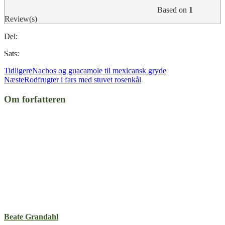
Based on
1
Review(s)
Del:
Sats:
Tidligere
Nachos og guacamole til mexicansk gryde
Næste
Rodfrugter i fars med stuvet rosenkål
Om forfatteren
Beate Grandahl