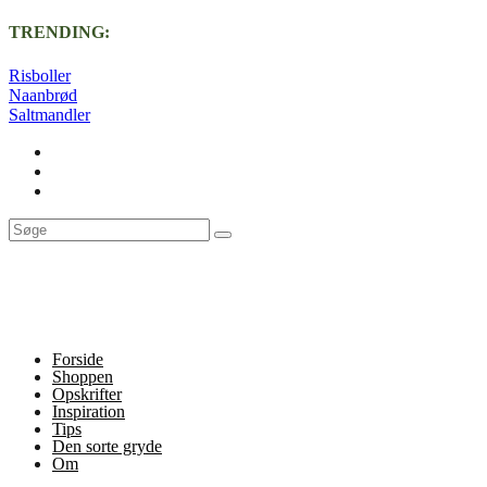
TRENDING:
Risboller
Naanbrød
Saltmandler
Forside
Shoppen
Opskrifter
Inspiration
Tips
Den sorte gryde
Om