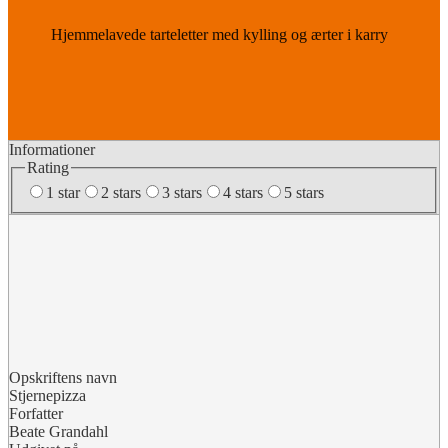
Hjemmelavede tarteletter med kylling og ærter i karry
Informationer
Rating
1 star
2 stars
3 stars
4 stars
5 stars
Opskriftens navn
Stjernepizza
Forfatter
Beate Grandahl