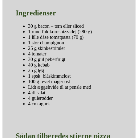
Ingredienser
30 g bacon – tern eller sliced
1 rund fuldkornspizzadej (280 g)
1 lille dåse tomatpasta (70 g)
1 stor champignon
25 g skinkestrimler
4 tomater
30 g gul peberfrugt
40 g kebab
25 g løg
1 spsk. blåskimmelost
100 g revet mager ost
Lidt æggehvide til at pensle med
4 dl salat
4 gulerødder
4 cm agurk
Sådan tilberedes stjerne pizza