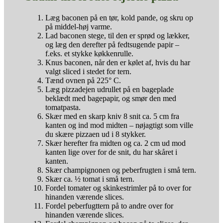
Læg baconen på en tør, kold pande, og skru op
på middel-høj varme.
Lad baconen stege, til den er sprød og lækker,
og læg den derefter på fedtsugende papir –
f.eks. et stykke køkkenrulle.
Knus baconen, når den er kølet af, hvis du har
valgt sliced i stedet for tern.
Tænd ovnen på 225° C.
Læg pizzadejen udrullet på en bageplade
beklædt med bagepapir, og smør den med
tomatpasta.
Skær med en skarp kniv 8 snit ca. 5 cm fra
kanten og ind mod midten – nøjagtigt som ville
du skære pizzaen ud i 8 stykker.
Skær herefter fra midten og ca. 2 cm ud mod
kanten lige over for de snit, du har skåret i
kanten.
Skær champignonen og peberfrugten i små tern.
Skær ca. ½ tomat i små tern.
Fordel tomater og skinkestrimler på to over for
hinanden værende slices.
Fordel peberfugttern på to andre over for
hinanden værende slices.