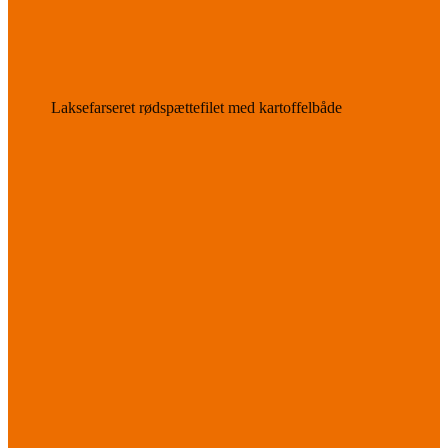
Laksefarseret rødspættefilet med kartoffelbåde