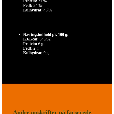
Protein:
31 %
Fedt:
24 %
Kulhydrat:
45 %
Næringsindhold pr. 100 g:
KJ/Kcal:
345/82
Protein:
6 g
Fedt:
2 g
Kulhydrat:
9 g
Andre opskrifter på farserede