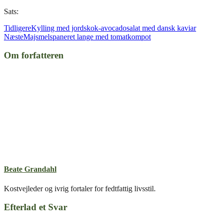
Sats:
Tidligere
Kylling med jordskok-avocadosalat med dansk kaviar
Næste
Majsmelspaneret lange med tomatkompot
Om forfatteren
Beate Grandahl
Kostvejleder og ivrig fortaler for fedtfattig livsstil.
Efterlad et Svar