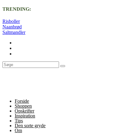
TRENDING:
Risboller
Naanbrød
Saltmandler
Forside
Shoppen
Opskrifter
Inspiration
Tips
Den sorte gryde
Om