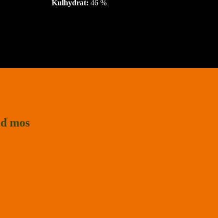
Kulhydrat:
46 %
ed mos