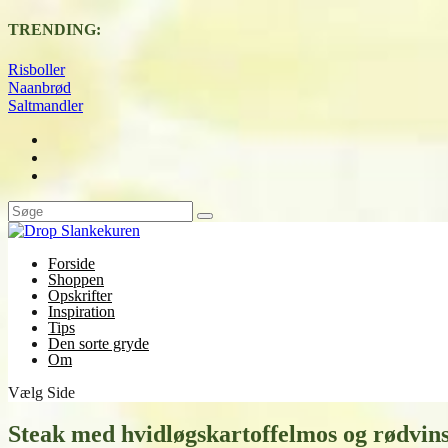
TRENDING:
Risboller
Naanbrød
Saltmandler
Forside
Shoppen
Opskrifter
Inspiration
Tips
Den sorte gryde
Om
Vælg Side
Steak med hvidløgskartoffelmos og rødvin