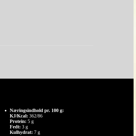
Næringsindhold pr. 100 g:
KJ/Kcal:
362/86
Protein:
5 g
Fedt:
3 g
Kulhydrat:
7 g