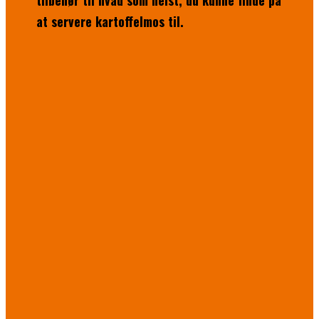
tilbehør til hvad som helst, du kunne finde på
at servere kartoffelmos til.