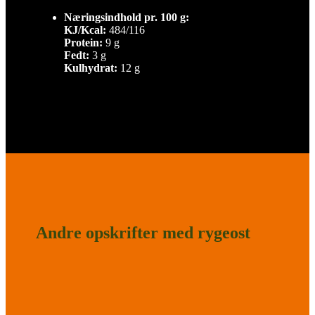
Næringsindhold pr. 100 g:
KJ/Kcal:
484/116
Protein:
9 g
Fedt:
3 g
Kulhydrat:
12 g
Andre opskrifter med rygeost