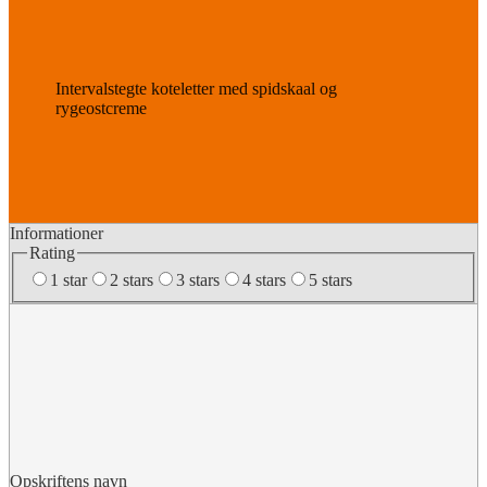
Intervalstegte koteletter med spidskaal og
rygeostcreme
Informationer
Rating
1 star
2 stars
3 stars
4 stars
5 stars
Opskriftens navn