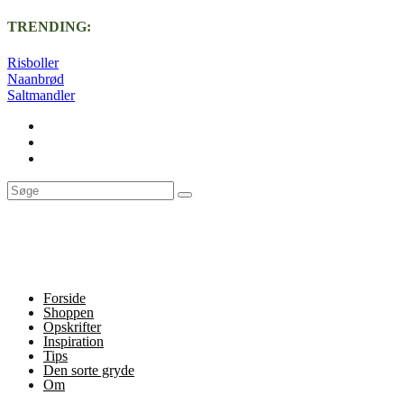
TRENDING:
Risboller
Naanbrød
Saltmandler
Forside
Shoppen
Opskrifter
Inspiration
Tips
Den sorte gryde
Om