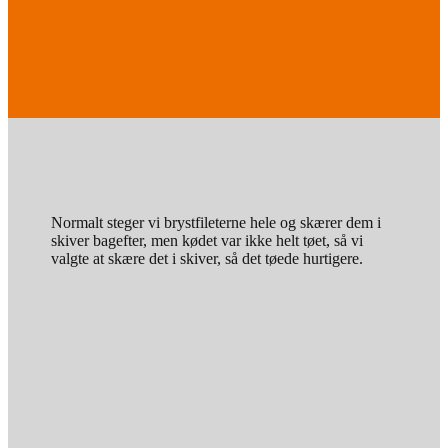
Normalt steger vi brystfileterne hele og skærer dem i
skiver bagefter, men kødet var ikke helt tøet, så vi
valgte at skære det i skiver, så det tøede hurtigere.
500 g kyllingebryst
7 tsk. olivenolie