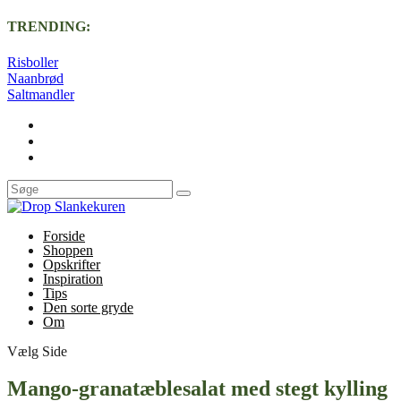
TRENDING:
Risboller
Naanbrød
Saltmandler
Forside
Shoppen
Opskrifter
Inspiration
Tips
Den sorte gryde
Om
Vælg Side
Mango-granatæblesalat med stegt kylling