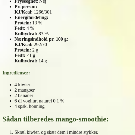
Fryseegnet
: Nej
Pr. person:
KJ/Kcal:
1266/301
Energifordeling:
Protein:
13 %
Fedt:
4 %
Kulhydrat:
83 %
Næringsindhold pr. 100 g:
KJ/Kcal:
292/70
Protein:
2 g
Fedt:
<1 g
Kulhydrat:
14 g
Ingredienser
:
4 kiwier
2 mangoer
2 bananer
6 dl yoghurt naturel 0,1 %
4 spsk. honning
Sådan tilberedes mango-smoothie:
Skræl kiwier, og skær dem i mindre stykker.