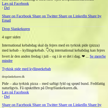
Læs på Facebook
·
Del
Share on Facebook
Share on Twitter
Share on LinkedIn
Share by
Email
Drop Slankekuren
4 uger siden
International kebabdag skal da fejres med en tyrkisk pide (pizza)
med kebab – kyllingekebab. 👇
Og international kebabdag kan fejres
hvert år den anden fredag i juli – og i år er det i dag. ❤
...
Se mere
Se
mindre
Tyrkisk pide med kyllingekebab
dropslankekuren.dk
Pide – aka tyrkisk pizza – med saftigt fyld og sprød bund. Fedtfattig
naturligvis. Få opskriften på DropSlankekuren.dk.
Læs på Facebook
·
Del
Share on Facebook
Share on Twitter
Share on LinkedIn
Share by