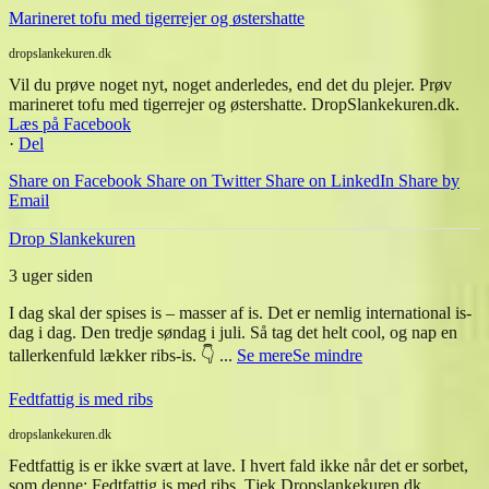
Marineret tofu med tigerrejer og østershatte
dropslankekuren.dk
Vil du prøve noget nyt, noget anderledes, end det du plejer. Prøv
marineret tofu med tigerrejer og østershatte. DropSlankekuren.dk.
Læs på Facebook
·
Del
Share on Facebook
Share on Twitter
Share on LinkedIn
Share by
Email
Drop Slankekuren
3 uger siden
I dag skal der spises is – masser af is. Det er nemlig international is-
dag i dag. Den tredje søndag i juli. Så tag det helt cool, og nap en
tallerkenfuld lækker ribs-is. 👇
...
Se mere
Se mindre
Fedtfattig is med ribs
dropslankekuren.dk
Fedtfattig is er ikke svært at lave. I hvert fald ikke når det er sorbet,
som denne: Fedtfattig is med ribs. Tjek Dropslankekuren.dk.