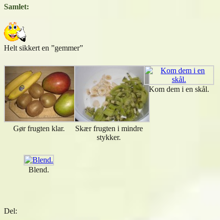
Samlet:
Helt sikkert en ”gemmer”
Kom dem i en skål.
Gør frugten klar.
Skær frugten i mindre
stykker.
Blend.
Del: