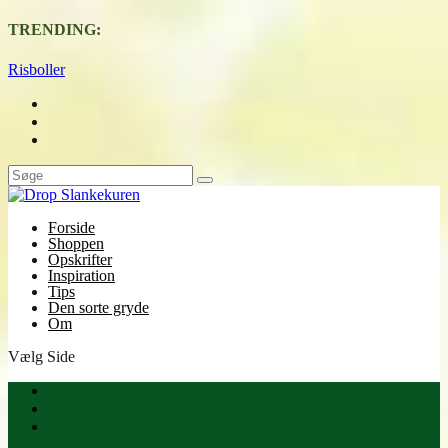
TRENDING:
Risboller
Forside
Shoppen
Opskrifter
Inspiration
Tips
Den sorte gryde
Om
Vælg Side