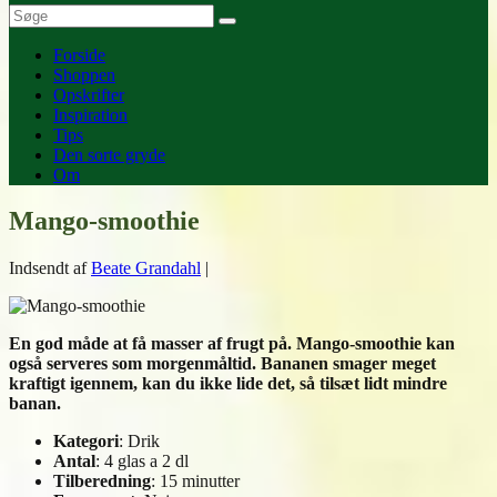
Forside
Shoppen
Opskrifter
Inspiration
Tips
Den sorte gryde
Om
Mango-smoothie
Indsendt af
Beate Grandahl
|
En god måde at få masser af frugt på. Mango-smoothie kan
også serveres som morgenmåltid. Bananen smager meget
kraftigt igennem, kan du ikke lide det, så tilsæt lidt mindre
banan.
Kategori
: Drik
Antal
: 4 glas a 2 dl
Tilberedning
: 15 minutter