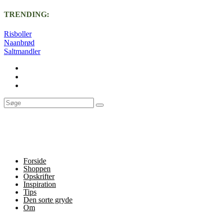
TRENDING:
Risboller
Naanbrød
Saltmandler
Forside
Shoppen
Opskrifter
Inspiration
Tips
Den sorte gryde
Om