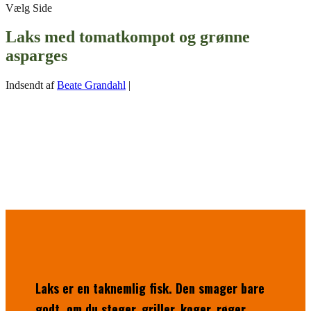
Vælg Side
Laks med tomatkompot og grønne
asparges
Indsendt af
Beate Grandahl
|
Laks er en taknemlig fisk. Den smager bare
godt, om du steger, griller, koger, røger,