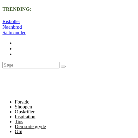
TRENDING:
Risboller
Naanbrød
Saltmandler
Forside
Shoppen
Opskrifter
Inspiration
Tips
Den sorte gryde
Om