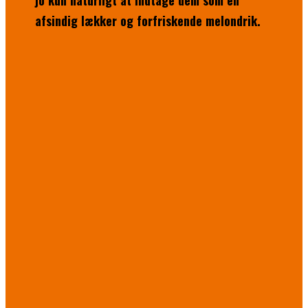
jo kun naturligt at indtage dem som en
afsindig lækker og forfriskende melondrik.