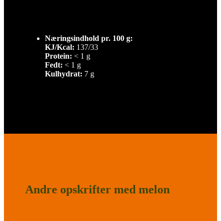
Næringsindhold pr. 100 g:
KJ/Kcal:
137/33
Protein:
< 1 g
Fedt:
< 1 g
Kulhydrat:
7 g
Andre opskrifter med melon