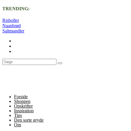
TRENDING:
Risboller
Naanbrød
Saltmandler
Forside
Shoppen
Opskrifter
Inspiration
Tips
Den sorte gryde
Om