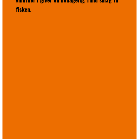
vindruer i giver en behagelig, rund smag til
fisken.