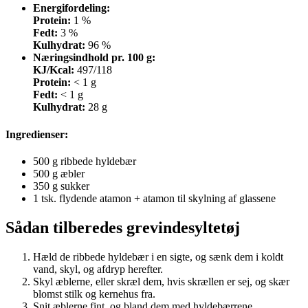
Energifordeling:
Protein:
1 %
Fedt:
3 %
Kulhydrat:
96 %
Næringsindhold pr. 100 g:
KJ/Kcal:
497/118
Protein:
< 1 g
Fedt:
< 1 g
Kulhydrat:
28 g
Ingredienser
:
500 g ribbede hyldebær
500 g æbler
350 g sukker
1 tsk. flydende atamon + atamon til skylning af glassene
Sådan tilberedes grevindesyltetøj
Hæld de ribbede hyldebær i en sigte, og sænk dem i koldt
vand, skyl, og afdryp herefter.
Skyl æblerne, eller skræl dem, hvis skrællen er sej, og skær
blomst stilk og kernehus fra.
Snit æblerne fint, og bland dem med hyldebærrene.