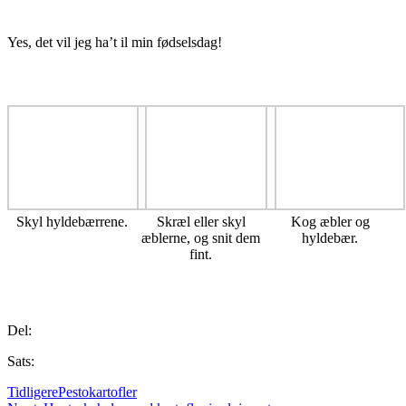
Yes, det vil jeg ha’t il min fødselsdag!
Skyl hyldebærrene.
Skræl eller skyl
Kog æbler og
æblerne, og snit dem
hyldebær.
fint.
Del:
Sats:
Tidligere
Pestokartofler