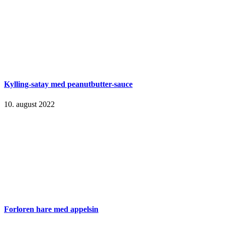
Kylling-satay med peanutbutter-sauce
10. august 2022
Forloren hare med appelsin