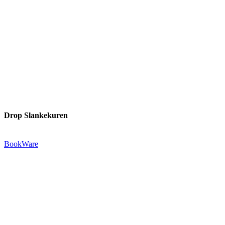
Drop Slankekuren
Udgivet af:
BookWare
Præstemarksvej 20-22
4653 Karise
Tlf.: +45 29 72 55 73