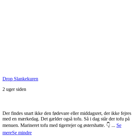
Seneste Facebook-opslag
Drop Slankekuren
2 uger siden
Der findes snart ikke den fødevare eller middagsret, der ikke fejres
med en mærkedag. Det gælder også tofu. Så i dag står der tofu på
menuen. Marineret tofu med tigerrejer og østershatte. 👇
...
Se
mere
Se mindre