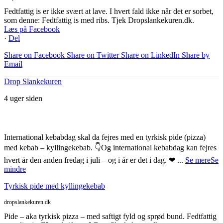
Fedtfattig is er ikke svært at lave. I hvert fald ikke når det er sorbet,
som denne: Fedtfattig is med ribs. Tjek Dropslankekuren.dk.
Læs på Facebook
·
Del
Share on Facebook
Share on Twitter
Share on LinkedIn
Share by
Email
Drop Slankekuren
4 uger siden
International kebabdag skal da fejres med en tyrkisk pide (pizza)
med kebab – kyllingekebab. 👇
Og international kebabdag kan fejres
hvert år den anden fredag i juli – og i år er det i dag. ❤
...
Se mere
Se
mindre
Tyrkisk pide med kyllingekebab
dropslankekuren.dk
Pide – aka tyrkisk pizza – med saftigt fyld og sprød bund. Fedtfattig