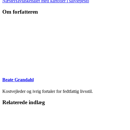
Næste
Havtaskehaler med kartofler i salviepesto
Om forfatteren
Beate Grandahl
Kostvejleder og ivrig fortaler for fedtfattig livsstil.
Relaterede indlæg