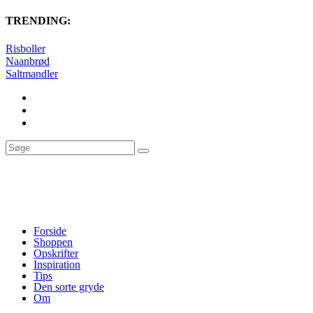
TRENDING:
Risboller
Naanbrød
Saltmandler
Forside
Shoppen
Opskrifter
Inspiration
Tips
Den sorte gryde
Om