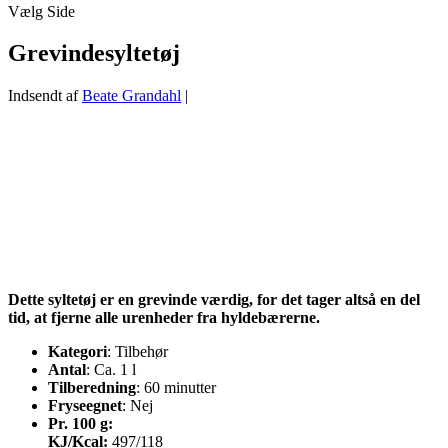
Vælg Side
Grevindesyltetøj
Indsendt af
Beate Grandahl
|
Dette syltetøj er en grevinde værdig, for det tager altså en del
tid, at fjerne alle urenheder fra hyldebærerne.
Kategori
: Tilbehør
Antal
: Ca. 1 l
Tilberedning
: 60 minutter
Fryseegnet
: Nej
Pr. 100 g:
KJ/Kcal:
497/118