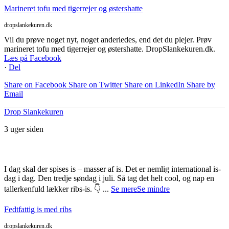
Marineret tofu med tigerrejer og østershatte
dropslankekuren.dk
Vil du prøve noget nyt, noget anderledes, end det du plejer. Prøv
marineret tofu med tigerrejer og østershatte. DropSlankekuren.dk.
Læs på Facebook
·
Del
Share on Facebook
Share on Twitter
Share on LinkedIn
Share by
Email
Drop Slankekuren
3 uger siden
I dag skal der spises is – masser af is. Det er nemlig international is-
dag i dag. Den tredje søndag i juli. Så tag det helt cool, og nap en
tallerkenfuld lækker ribs-is. 👇
...
Se mere
Se mindre
Fedtfattig is med ribs
dropslankekuren.dk