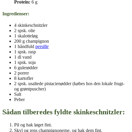
Protein:
6 g
Ingredienser
:
4 skinkeschnitzler
2 spsk. olie
1 skalotteløg
200 g champignon
1 håndfuld
persille
1 spsk. rasp
1 dl vand
1 spsk. soja
6 gulerødder
2 porrer
8 kartofler
2 spsk. usaltede pistacienødder (købes hos den lokale frugt-
og grøntpuscher)
Salt
Peber
Sådan tilberedes fyldte skinkeschnitzler:
Pil og hak løget fint.
Skyl og rens champignonerne, og hak dem fint.