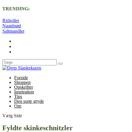
TRENDING:
Risboller
Naanbrød
Saltmandler
Forside
Shoppen
Opskrifter
Inspiration
Tips
Den sorte gryde
Om
Vælg Side
Fyldte skinkeschnitzler