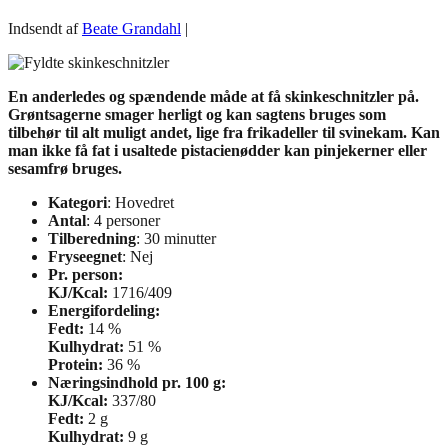
Indsendt af
Beate Grandahl
|
En anderledes og spændende måde at få skinkeschnitzler på.
Grøntsagerne smager herligt og kan sagtens bruges som
tilbehør til alt muligt andet, lige fra frikadeller til svinekam. Kan
man ikke få fat i usaltede pistacienødder kan pinjekerner eller
sesamfrø bruges.
Kategori
: Hovedret
Antal
: 4 personer
Tilberedning
: 30 minutter
Fryseegnet
: Nej
Pr. person:
KJ/Kcal:
1716/409
Energifordeling:
Fedt:
14 %
Kulhydrat:
51 %
Protein:
36 %
Næringsindhold pr. 100 g:
KJ/Kcal:
337/80
Fedt:
2 g
Kulhydrat:
9 g