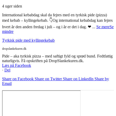
4 uger siden
International kebabdag skal da fejres med en tyrkisk pide (pizza)
med kebab – kyllingekebab. 👇
Og international kebabdag kan fejres
hvert år den anden fredag i juli – og i år er det i dag. ❤
...
Se mere
Se
mindre
Tyrkisk pide med kyllingekebab
dropslankekuren.dk
Pide – aka tyrkisk pizza – med saftigt fyld og sprød bund. Fedtfattig
naturligvis. Få opskriften på DropSlankekuren.dk.
Læs på Facebook
·
Del
Share on Facebook
Share on Twitter
Share on LinkedIn
Share by
Email