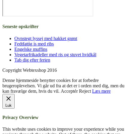
Seneste opskrifter
Ovnstegt lyssej med hakket grønt
Fedtfattig is med ribs
Engelske muffins
Vegetarfrikadeller med ris og stuvet hvidkål
Tab dig efter ferien
Copyright Webtexshop 2016
Denne hjemmeside benytter cookies for at forbedre
brugeroplevelsen. Vi går ud fra at det er i orden med dig, men du
kan fravælge dem, hvis du vil.
Acceptér
Reject
Læs mere
Luk
Privacy Overview
This website uses cookies to improve your experience while you