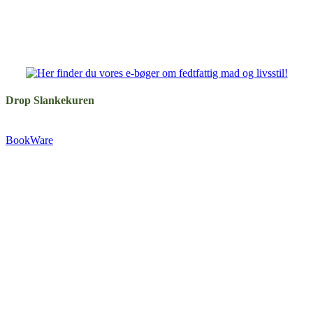
Drop Slankekuren
Udgivet af:
BookWare
Præstemarksvej 20-22
4653 Karise
Tlf.: +45 29 72 55 73