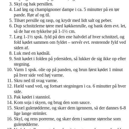
Skyl og hak persillen.
Lad løg og champignoner dampe i ca. 5 minutter på en tør
pande. Rør af og til.
Tilsæt persille og rasp, og krydr med lidt salt og peber.
Dup schnitzlerne tørre med køkkenrulle, og bank dem evt. let,
så de har en tykkelse på 1-1½ cm.
Læg 1-1½ spsk. fyld på den ene halvdel af hver schnitzel, og
fold kødet sammen om fyldet – servér evt. resterende fyld ved
siden af.
Luk med en kødnål.
Snit kødet i folden på ydersiden, så lukker de sig ikke op efter
stegning.
Varm 1 spsk. olie op på panden, og brun først kødet 1 minut
på hver side ved høj varme.
Skru ned til svag varme.
Hæld vand ved, og fortsæt stegningen i ca. 6 minutter på hver
side.
Pak kødet i stanniol.
Kom soja i skyen, og brug den som sauce.
Skræl gulerødderne, og skær dem igennem, så der dannes 6-8
lige lange strimler.
Skyl, og rens porrerne, og skær dem i samme størrelse som
gulerødderne.