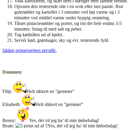
Vask kartoflerne, og skær dem i stænger med samme bredde.
Opvarm den resterende olie i en wok eller stor pande. Rist
gulerødder og kartofler i 3 minutter ved høj varme og i 3
minutter ved middel varme under hyppig omrøring.
Tilsæt pistacienødder og porrer, og rist det hele endnu 3-5
minutter. Smag til med salt og peber.
Tag kødnålen ud af kødet.
Servér kød, grøntsager, sky og evt. resterende fyld.
Sådan genopvarmes persille.
Dommen:
Filip:
Helt sikkert en ”gemmer”
Elisabeth:
Helt sikkert en ”gemmer”
Benny:
Yes, det vil jeg ha’ til min fødselsdag!
Beate:
Yes, det vil jeg ha’ til min fødselsdag!