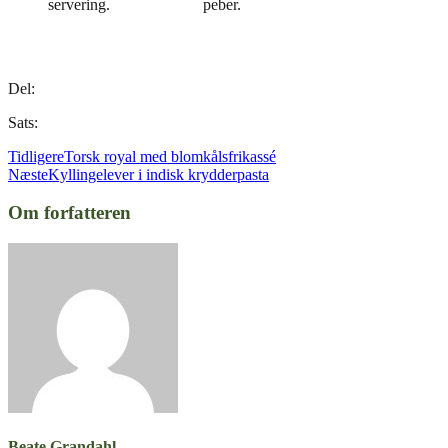
servering.
peber.
Del:
Sats:
Tidligere
Torsk royal med blomkålsfrikassé
Næste
Kyllingelever i indisk krydderpasta
Om forfatteren
Beate Grandahl