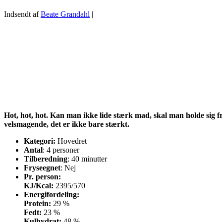
Indsendt af
Beate Grandahl
|
Hot, hot, hot. Kan man ikke lide stærk mad, skal man holde sig fra 
velsmagende, det er ikke bare stærkt.
Kategori:
Hovedret
Antal
: 4 personer
Tilberedning
: 40 minutter
Fryseegnet
: Nej
Pr. person:
KJ/Kcal:
2395/570
Energifordeling:
Protein:
29 %
Fedt:
23 %
Kulhydrat:
48 %