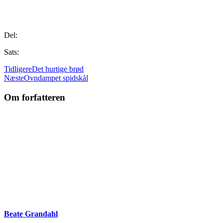
Del:
Sats:
Tidligere
Det hurtige brød
Næste
Ovndampet spidskål
Om forfatteren
Beate Grandahl