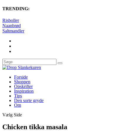
TRENDING:
Risboller
Naanbrød
Saltmandler
Forside
Shoppen
Opskrifter
Inspiration
Tips
Den sorte gryde
Om
Vælg Side
Chicken tikka masala