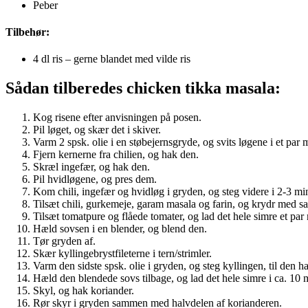
Peber
Tilbehør:
4 dl ris – gerne blandet med vilde ris
Sådan tilberedes chicken tikka masala:
Kog risene efter anvisningen på posen.
Pil løget, og skær det i skiver.
Varm 2 spsk. olie i en støbejernsgryde, og svits løgene i et par m
Fjern kernerne fra chilien, og hak den.
Skræl ingefær, og hak den.
Pil hvidløgene, og pres dem.
Kom chili, ingefær og hvidløg i gryden, og steg videre i 2-3 min
Tilsæt chili, gurkemeje, garam masala og farin, og krydr med sa
Tilsæt tomatpure og flåede tomater, og lad det hele simre et par 
Hæld sovsen i en blender, og blend den.
Tør gryden af.
Skær kyllingebrystfileterne i tern/strimler.
Varm den sidste spsk. olie i gryden, og steg kyllingen, til den har 
Hæld den blendede sovs tilbage, og lad det hele simre i ca. 10 m
Skyl, og hak koriander.
Rør skyr i gryden sammen med halvdelen af korianderen.