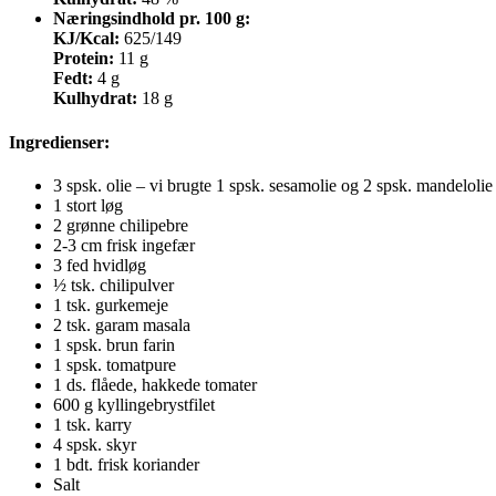
Næringsindhold pr. 100 g:
KJ/Kcal:
625/149
Protein:
11 g
Fedt:
4 g
Kulhydrat:
18 g
Ingredienser
:
3 spsk. olie – vi brugte 1 spsk. sesamolie og 2 spsk. mandelolie
1 stort løg
2 grønne chilipebre
2-3 cm frisk ingefær
3 fed hvidløg
½ tsk. chilipulver
1 tsk. gurkemeje
2 tsk. garam masala
1 spsk. brun farin
1 spsk. tomatpure
1 ds. flåede, hakkede tomater
600 g kyllingebrystfilet
1 tsk. karry
4 spsk. skyr
1 bdt. frisk koriander
Salt