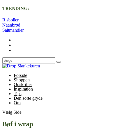
TRENDING:
Risboller
Naanbrød
Saltmandler
Forside
Shoppen
Opskrifter
Inspiration
Tips
Den sorte gryde
Om
Vælg Side
Bøf i wrap