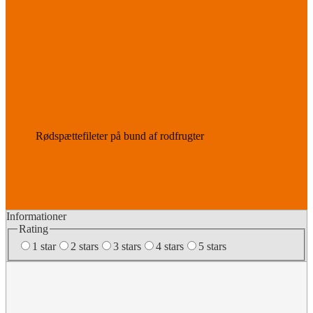
Rødspættefileter på bund af rodfrugter
Informationer
Rating
1 star
2 stars
3 stars
4 stars
5 stars