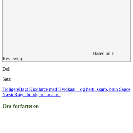
Based on
1
Review(s)
Del:
Sats:
Tidligere
Bagt Kjødfarce med Hvidkaal – og hertil skarp, brun Sauce
Næste
Røget bundgarns-makrel
Om forfatteren