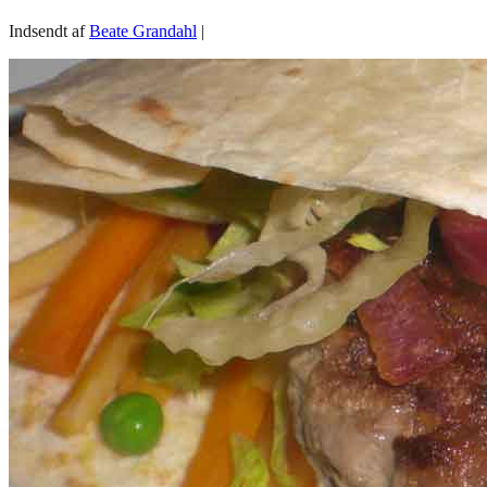
Indsendt af
Beate Grandahl
|