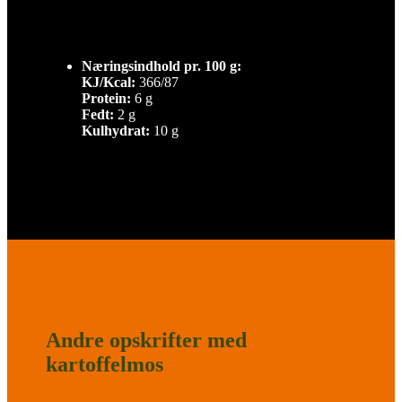
Næringsindhold pr. 100 g:
KJ/Kcal:
366/87
Protein:
6 g
Fedt:
2 g
Kulhydrat:
10 g
Andre opskrifter med
kartoffelmos