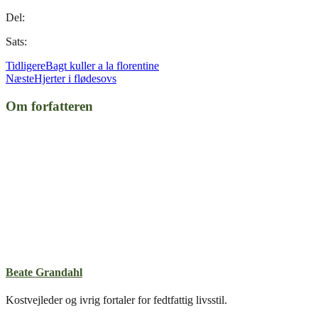
Del:
Sats:
Tidligere
Bagt kuller a la florentine
Næste
Hjerter i flødesovs
Om forfatteren
Beate Grandahl
Kostvejleder og ivrig fortaler for fedtfattig livsstil.