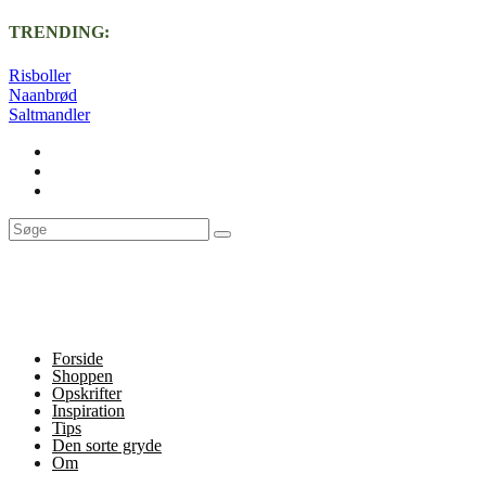
TRENDING:
Risboller
Naanbrød
Saltmandler
Forside
Shoppen
Opskrifter
Inspiration
Tips
Den sorte gryde
Om