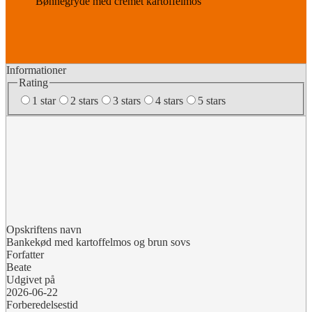
Bønnegryde med cremet kartoffelmos
Informationer
Rating
1 star
2 stars
3 stars
4 stars
5 stars
Opskriftens navn
Bankekød med kartoffelmos og brun sovs
Forfatter
Beate
Udgivet på
2026-06-22
Forberedelsestid