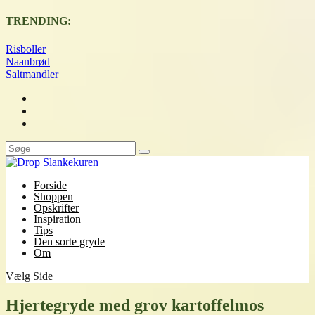
TRENDING:
Risboller
Naanbrød
Saltmandler
Forside
Shoppen
Opskrifter
Inspiration
Tips
Den sorte gryde
Om
Vælg Side
Hjertegryde med grov kartoffelmos