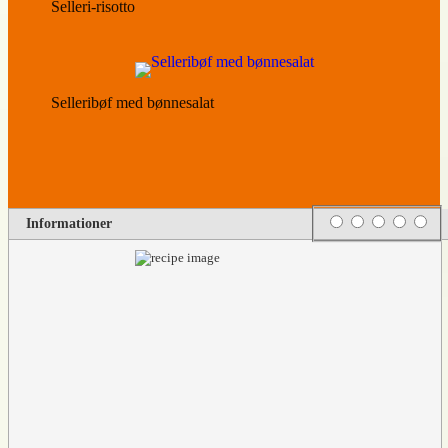
Selleri-risotto
Selleribøf med bønnesalat
Rating
1 star
2 stars
3 stars
4 stars
5 s
Informationer