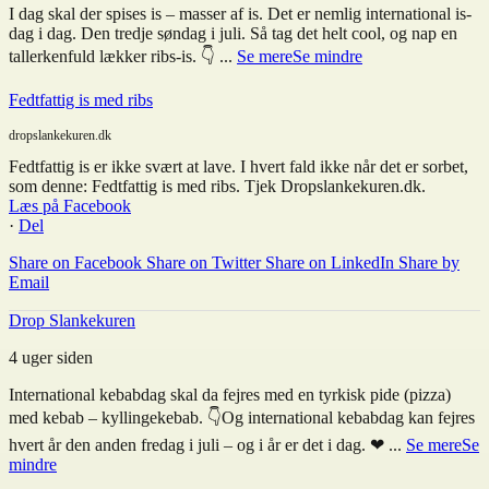
I dag skal der spises is – masser af is. Det er nemlig international is-
dag i dag. Den tredje søndag i juli. Så tag det helt cool, og nap en
tallerkenfuld lækker ribs-is. 👇
...
Se mere
Se mindre
Fedtfattig is med ribs
dropslankekuren.dk
Fedtfattig is er ikke svært at lave. I hvert fald ikke når det er sorbet,
som denne: Fedtfattig is med ribs. Tjek Dropslankekuren.dk.
Læs på Facebook
·
Del
Share on Facebook
Share on Twitter
Share on LinkedIn
Share by
Email
Drop Slankekuren
4 uger siden
International kebabdag skal da fejres med en tyrkisk pide (pizza)
med kebab – kyllingekebab. 👇
Og international kebabdag kan fejres
hvert år den anden fredag i juli – og i år er det i dag. ❤
...
Se mere
Se
mindre