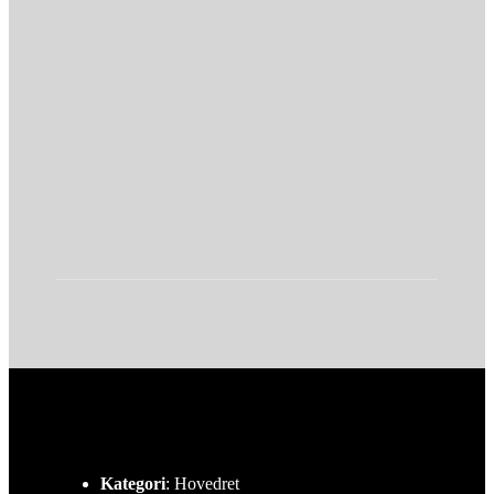
Tag stanniolen af, og sæt tunlasagnen tilbage i
ovnen i 10 minutter.
Servér tunlasagne varm.
Kategori
: Hovedret