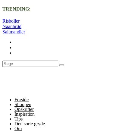
TRENDING:
Risboller
Naanbrød
Saltmandler
Forside
Shoppen
Opskrifter
Inspiration
Tips
Den sorte gryde
Om