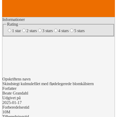
Informationer
Rating
1 star
2 stars
3 stars
4 stars
5 stars
Opskriftens navn
Skindstegt kulmulefilet med flødelegerede blomkålstern
Forfatter
Beate Grandahl
Udgivet på
2025-01-17
Forberedelsestid
10M
Tilberedningstid