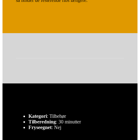
så holder de resterende ribs længere.
Kategori
: Tilbehør
Tilberedning
: 30 minutter
Fryseegnet
: Nej