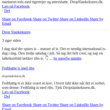
mere
Se mindre
Marineret tofu med tigerrejer og østershatte
dropslankekuren.dk
Vil du prøve noget nyt, noget anderledes, end det du plejer. Prøv
marineret tofu med tigerrejer og østershatte. DropSlankekuren.dk.
Læs på Facebook
·
Del
Share on Facebook
Share on Twitter
Share on LinkedIn
Share by
Email
Drop Slankekuren
3 uger siden
I dag skal der spises is – masser af is. Det er nemlig international is-
dag i dag. Den tredje søndag i juli. Så tag det helt cool, og nap en
tallerkenfuld lækker ribs-is. 👇
...
Se mere
Se mindre
Fedtfattig is med ribs
dropslankekuren.dk
Fedtfattig is er ikke svært at lave. I hvert fald ikke når det er sorbet,