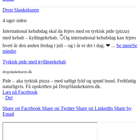
som denne: Fedtfattig is med ribs. Tjek Dropslankekuren.dk.
Læs på Facebook
·
Del
Share on Facebook
Share on Twitter
Share on LinkedIn
Share by
Email
Drop Slankekuren
4 uger siden
International kebabdag skal da fejres med en tyrkisk pide (pizza)
med kebab – kyllingekebab. 👇
Og international kebabdag kan fejres
hvert år den anden fredag i juli – og i år er det i dag. ❤
...
Se mere
Se
mindre
Tyrkisk pide med kyllingekebab
dropslankekuren.dk
Pide – aka tyrkisk pizza – med saftigt fyld og sprød bund. Fedtfattig
naturligvis. Få opskriften på DropSlankekuren.dk.
Læs på Facebook
·
Del