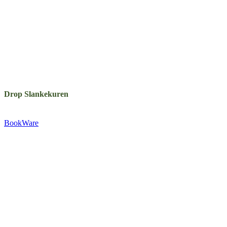
Drop Slankekuren
Udgivet af:
BookWare
Præstemarksvej 20-22
4653 Karise
Tlf.: +45 29 72 55 73