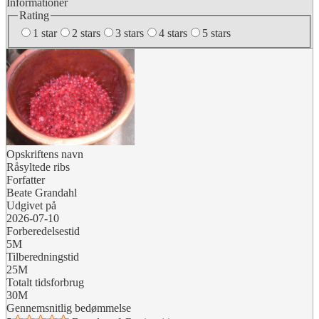
Informationer
Rating
1 star
2 stars
3 stars
4 stars
5 stars
Opskriftens navn
Råsyltede ribs
Forfatter
Beate Grandahl
Udgivet på
2026-07-10
Forberedelsestid
5M
Tilberedningstid
25M
Totalt tidsforbrug
30M
Gennemsnitlig bedømmelse