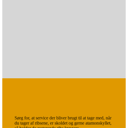
Kog vand og sukker, og tilsæt Atamon.
Lad lagen afkøle.
Skyl og rib ribsene imens, og kom dem i
skoldede, atamonskyllede krukker/glas.
Hæld den afkølede lage over.
Bind krukken til, eller sæt låg på.
Sørg for, at service der bliver brugt til at tage med, når
du tager af ribsene, er skoldet og gerne atamonskyllet,