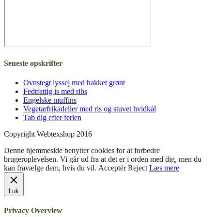
Share on Facebook
Share on Twitter
Share on LinkedIn
Share by
Email
Seneste opskrifter
Ovnstegt lyssej med hakket grønt
Fedtfattig is med ribs
Engelske muffins
Vegetarfrikadeller med ris og stuvet hvidkål
Tab dig efter ferien
Copyright Webtexshop 2016
Denne hjemmeside benytter cookies for at forbedre
brugeroplevelsen. Vi går ud fra at det er i orden med dig, men du