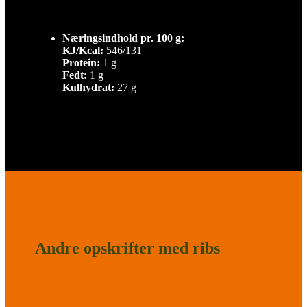
Næringsindhold pr. 100 g:
KJ/Kcal:
546/131
Protein:
1 g
Fedt:
1 g
Kulhydrat:
27 g
Andre opskrifter med ribs