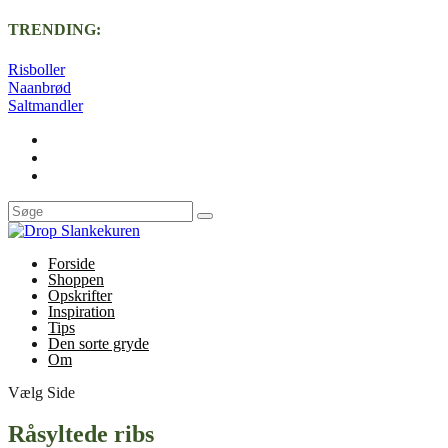
TRENDING:
Risboller
Naanbrød
Saltmandler
Forside
Shoppen
Opskrifter
Inspiration
Tips
Den sorte gryde
Om
Vælg Side
Råsyltede ribs