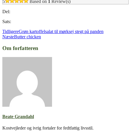
5
Based on
1
Review(s)
Del:
Sats:
Tidligere
Grøn kartoffelsalat til mørksej stegt på panden
Næste
Butter chicken
Om forfatteren
Beate Grandahl
Kostvejleder og ivrig fortaler for fedtfattig livsstil.