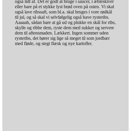
også lidt af. Det er godt at bruge i saucer, i æbleskiver
eller bare på et stykke lyst brød oven på osten. Vi skal
også lave ribssaft, som bl.a. skal bruges i vore rødkål
til jul, og så skal vi selvfølgelig også have rysteribs.
Aaaaah, sådan bare at gå ud og plukke en skål for ribs,
skylle og ribbe dem, ryste dem med sukker og servere
dem til aftensmaden. Lækkert. Ingen sommer uden
rysteribs, det hører sig lige så meget til som jordbær
med fløde, og stegt flæsk og nye kartofler.
1 kg ribs
300 g sukker
1½ dl vand
2 tsk. flydende Atamon