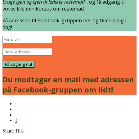
madrester!
Tilmeld dig vores gratis, lukkede Facebook-gruppe og
modtag den gratis e-kogebog "
7 grundopskrifter du kan
bruge igen og igen til lækker restemad
", og få adgang til
vores lille minikursus om restemad.
Få adressen til Facebook-gruppen her og tilmeld dig i
dag!
Få adgang nu!
Du modtager en mail med adressen
på Facebook-gruppen om lidt!