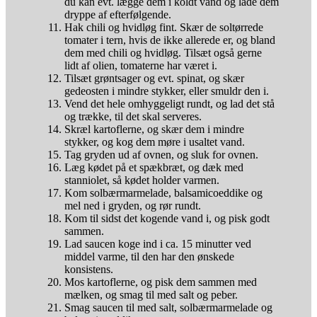
du kan evt. lægge dem i koldt vand og lade dem
dryppe af efterfølgende.
Hak chili og hvidløg fint. Skær de soltørrede
tomater i tern, hvis de ikke allerede er, og bland
dem med chili og hvidløg. Tilsæt også gerne
lidt af olien, tomaterne har været i.
Tilsæt grøntsager og evt. spinat, og skær
gedeosten i mindre stykker, eller smuldr den i.
Vend det hele omhyggeligt rundt, og lad det stå
og trække, til det skal serveres.
Skræl kartoflerne, og skær dem i mindre
stykker, og kog dem møre i usaltet vand.
Tag gryden ud af ovnen, og sluk for ovnen.
Læg kødet på et spækbræt, og dæk med
stanniolet, så kødet holder varmen.
Kom solbærmarmelade, balsamicoeddike og
mel ned i gryden, og rør rundt.
Kom til sidst det kogende vand i, og pisk godt
sammen.
Lad saucen koge ind i ca. 15 minutter ved
middel varme, til den har den ønskede
konsistens.
Mos kartoflerne, og pisk dem sammen med
mælken, og smag til med salt og peber.
Smag saucen til med salt, solbærmarmelade og