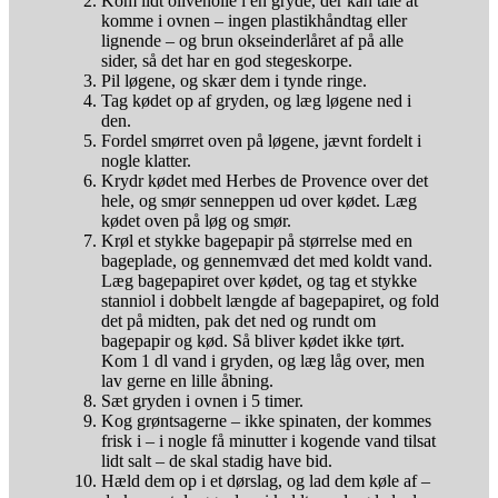
Kom lidt olivenolie i en gryde, der kan tåle at
komme i ovnen – ingen plastikhåndtag eller
lignende – og brun okseinderlåret af på alle
sider, så det har en god stegeskorpe.
Pil løgene, og skær dem i tynde ringe.
Tag kødet op af gryden, og læg løgene ned i
den.
Fordel smørret oven på løgene, jævnt fordelt i
nogle klatter.
Krydr kødet med Herbes de Provence over det
hele, og smør senneppen ud over kødet. Læg
kødet oven på løg og smør.
Krøl et stykke bagepapir på størrelse med en
bageplade, og gennemvæd det med koldt vand.
Læg bagepapiret over kødet, og tag et stykke
stanniol i dobbelt længde af bagepapiret, og fold
det på midten, pak det ned og rundt om
bagepapir og kød. Så bliver kødet ikke tørt.
Kom 1 dl vand i gryden, og læg låg over, men
lav gerne en lille åbning.
Sæt gryden i ovnen i 5 timer.
Kog grøntsagerne – ikke spinaten, der kommes
frisk i – i nogle få minutter i kogende vand tilsat
lidt salt – de skal stadig have bid.
Hæld dem op i et dørslag, og lad dem køle af –