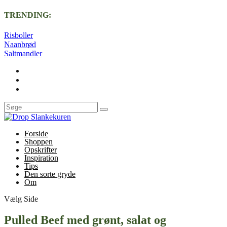
TRENDING:
Risboller
Naanbrød
Saltmandler
Forside
Shoppen
Opskrifter
Inspiration
Tips
Den sorte gryde
Om
Vælg Side
Pulled Beef med grønt, salat og