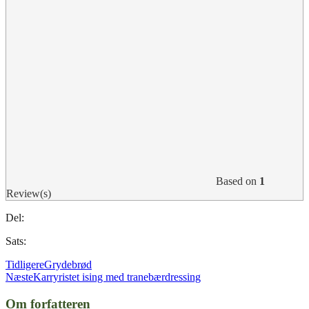
Based on
1
Review(s)
Del:
Sats:
Tidligere
Grydebrød
Næste
Karryristet ising med tranebærdressing
Om forfatteren