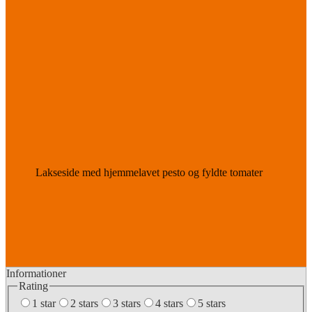
Lakseside med hjemmelavet pesto og fyldte tomater
Informationer
Rating
1 star
2 stars
3 stars
4 stars
5 stars