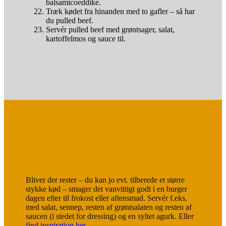
balsamicoeddike.
Træk kødet fra hinanden med to gafler – så har
du pulled beef.
Servér pulled beef med grøntsager, salat,
kartoffelmos og sauce til.
Bliver der rester – du kan jo evt. tilberede et større
stykke kød – smager det vanvittigt godt i en burger
dagen efter til frokost eller aftensmad. Servér f.eks.
med salat, sennep, resten af grøntsalaten og resten af
saucen (i stedet for dressing) og en syltet agurk. Eller
find inspiration her
.