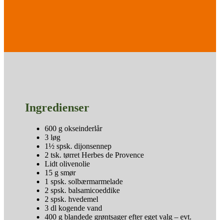
Ingredienser
600 g okseinderlår
3 løg
1½ spsk. dijonsennep
2 tsk. tørret Herbes de Provence
Lidt olivenolie
15 g smør
1 spsk. solbærmarmelade
2 spsk. balsamicoeddike
2 spsk. hvedemel
3 dl kogende vand
400 g blandede grøntsager efter eget valg – evt.