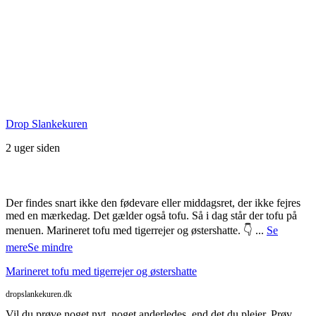
Seneste Facebook-opslag
Drop Slankekuren
2 uger siden
Der findes snart ikke den fødevare eller middagsret, der ikke fejres
med en mærkedag. Det gælder også tofu. Så i dag står der tofu på
menuen. Marineret tofu med tigerrejer og østershatte. 👇
...
Se
mere
Se mindre
Marineret tofu med tigerrejer og østershatte
dropslankekuren.dk
Vil du prøve noget nyt, noget anderledes, end det du plejer. Prøv