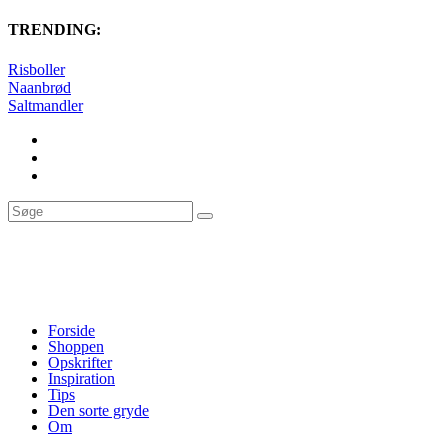
TRENDING:
Risboller
Naanbrød
Saltmandler
Forside
Shoppen
Opskrifter
Inspiration
Tips
Den sorte gryde
Om