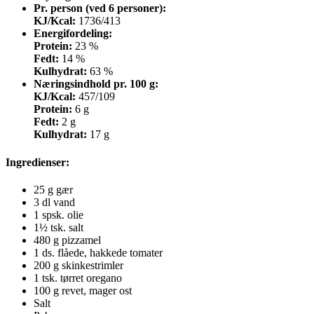
Pr. person (ved 6 personer):
KJ/Kcal:
1736/413
Energifordeling:
Protein:
23 %
Fedt:
14 %
Kulhydrat:
63 %
Næringsindhold pr. 100 g:
KJ/Kcal:
457/109
Protein:
6 g
Fedt:
2 g
Kulhydrat:
17 g
Ingredienser
:
25 g gær
3 dl vand
1 spsk. olie
1½ tsk. salt
480 g pizzamel
1 ds. flåede, hakkede tomater
200 g skinkestrimler
1 tsk. tørret oregano
100 g revet, mager ost
Salt