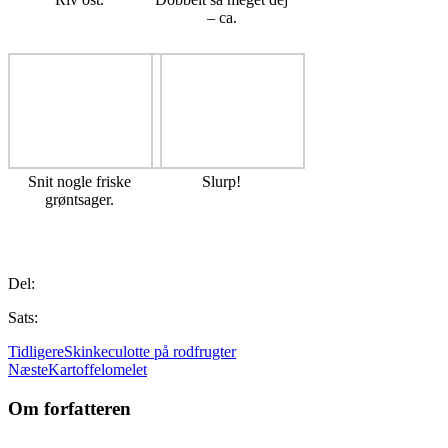
– ca.
Snit nogle friske
Slurp!
grøntsager.
Del:
Sats:
Tidligere
Skinkeculotte på rodfrugter
Næste
Kartoffelomelet
Om forfatteren