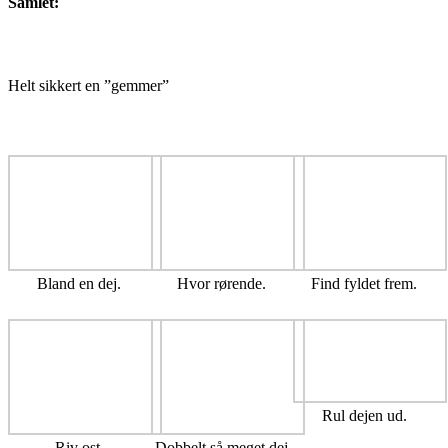
Samlet:
Helt sikkert en ”gemmer”
Bland en dej.
Hvor rørende.
Find fyldet frem.
Rul dejen ud.
Riv ost.
Dobbelt så meget dej