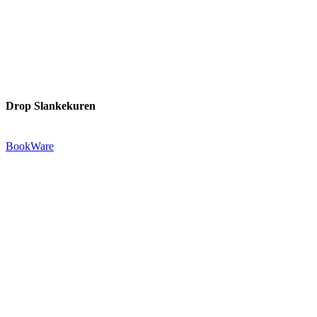
Drop Slankekuren
Udgivet af:
BookWare
Præstemarksvej 20-22
4653 Karise
Tlf.: +45 29 72 55 73