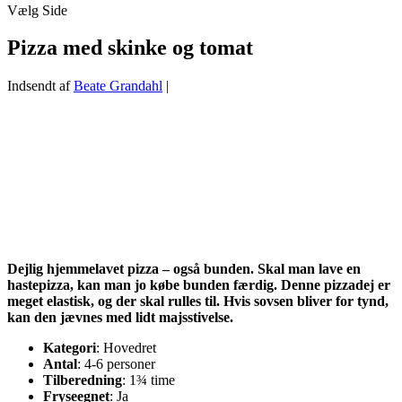
Vælg Side
Pizza med skinke og tomat
Indsendt af
Beate Grandahl
|
Dejlig hjemmelavet pizza – også bunden. Skal man lave en
hastepizza, kan man jo købe bunden færdig. Denne pizzadej er
meget elastisk, og der skal rulles til. Hvis sovsen bliver for tynd,
kan den jævnes med lidt majsstivelse.
Kategori
: Hovedret
Antal
: 4-6 personer
Tilberedning
: 1¾ time
Fryseegnet
: Ja