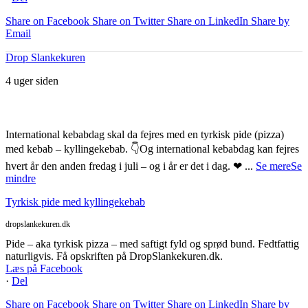
Share on Facebook
Share on Twitter
Share on LinkedIn
Share by
Email
Drop Slankekuren
4 uger siden
International kebabdag skal da fejres med en tyrkisk pide (pizza)
med kebab – kyllingekebab. 👇
Og international kebabdag kan fejres
hvert år den anden fredag i juli – og i år er det i dag. ❤
...
Se mere
Se
mindre
Tyrkisk pide med kyllingekebab
dropslankekuren.dk
Pide – aka tyrkisk pizza – med saftigt fyld og sprød bund. Fedtfattig
naturligvis. Få opskriften på DropSlankekuren.dk.
Læs på Facebook
·
Del
Share on Facebook
Share on Twitter
Share on LinkedIn
Share by