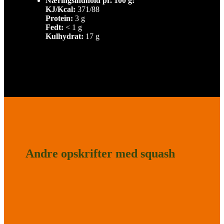
Næringsindhold pr. 100 g:
KJ/Kcal:
371/88
Protein:
3 g
Fedt:
< 1 g
Kulhydrat:
17 g
Andre opskrifter med squash