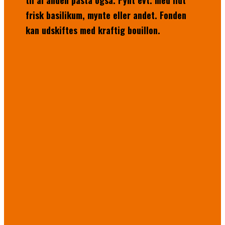
til al anden pasta også. Pynt evt. med lidt
frisk basilikum, mynte eller andet. Fonden
kan udskiftes med kraftig bouillon.