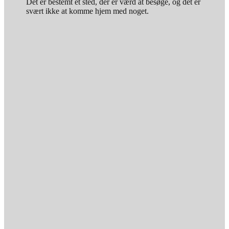
Det er bestemt et sted, der er værd at besøge, og det er
svært ikke at komme hjem med noget.
1 løg
1 stilk bladselleri
1 rød peberfrugt
2 fed hvidløg
1½ dl grønsagsfond
1 ds. flåede, hakkede tomater
1 spsk. tomatpasta
2 tsk. sukker
½ tsk. tørret merian
½ tsk. tørret basilikum
175 g champignoner
4 spsk. hvidvin
60 g aubergine
60 g squash
Salt