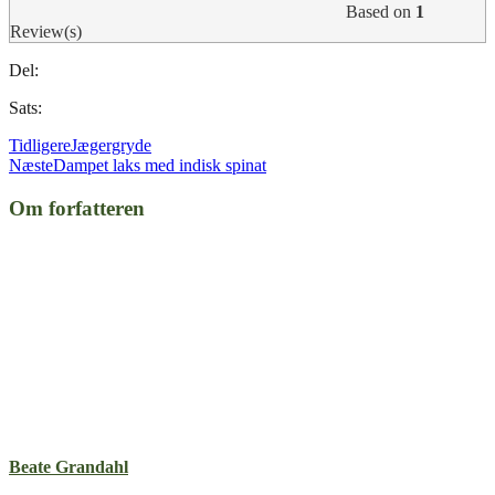
Based on
1
Review(s)
Del:
Sats:
Tidligere
Jægergryde
Næste
Dampet laks med indisk spinat
Om forfatteren
Beate Grandahl