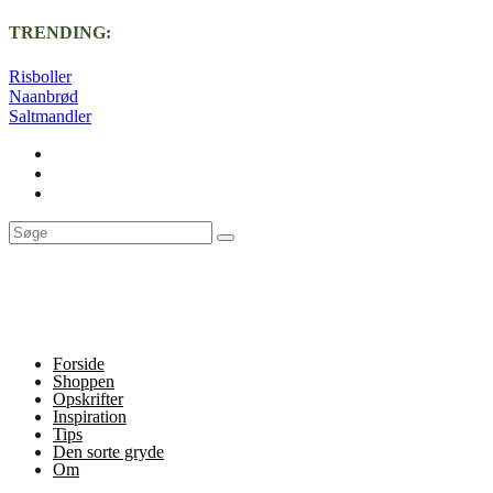
TRENDING:
Risboller
Naanbrød
Saltmandler
Forside
Shoppen
Opskrifter
Inspiration
Tips
Den sorte gryde
Om