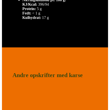
KJ/Kcal:
396/94
Protein:
5 g
Fedt:
< 1 g
Kulhydrat:
17 g
Andre opskrifter med karse