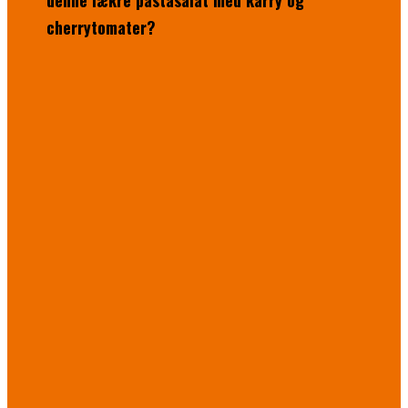
denne lækre pastasalat med karry og
cherrytomater?