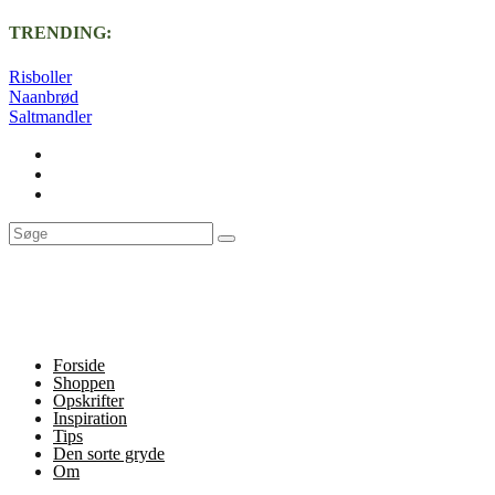
TRENDING:
Risboller
Naanbrød
Saltmandler
Forside
Shoppen
Opskrifter
Inspiration
Tips
Den sorte gryde
Om