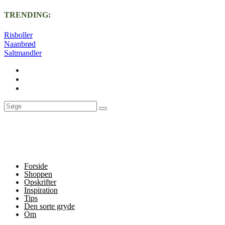
TRENDING:
Risboller
Naanbrød
Saltmandler
Forside
Shoppen
Opskrifter
Inspiration
Tips
Den sorte gryde
Om