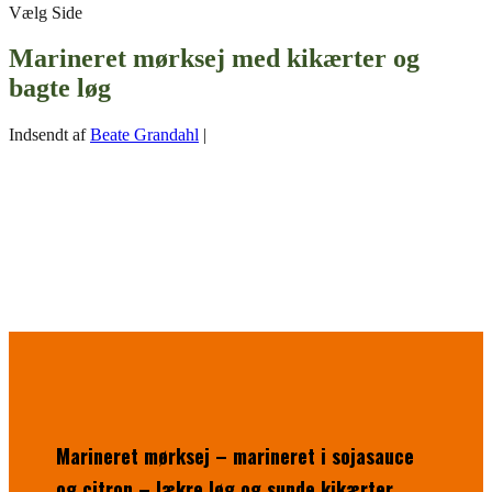
Vælg Side
Marineret mørksej med kikærter og
bagte løg
Indsendt af
Beate Grandahl
|
Marineret mørksej – marineret i sojasauce
og citron – lækre løg og sunde kikærter.