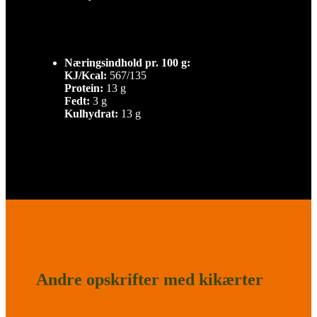
Næringsindhold pr. 100 g:
KJ/Kcal:
567/135
Protein:
13 g
Fedt:
3 g
Kulhydrat:
13 g
Andre opskrifter med kikærter