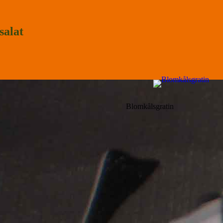
salat
Blomkålsgratin