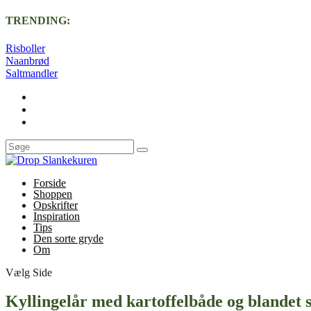
TRENDING:
Risboller
Naanbrød
Saltmandler
Forside
Shoppen
Opskrifter
Inspiration
Tips
Den sorte gryde
Om
Vælg Side
Kyllingelår med kartoffelbåde og blandet s