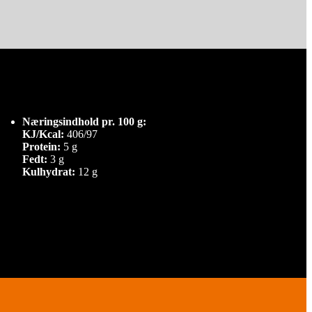
Næringsindhold pr. 100 g:
KJ/Kcal:
406/97
Protein:
5 g
Fedt:
3 g
Kulhydrat:
12 g