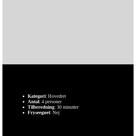
Kategori
: Hovedret
Antal
: 4 personer
Tilberedning
: 30 minutter
Fryseegnet
: Nej