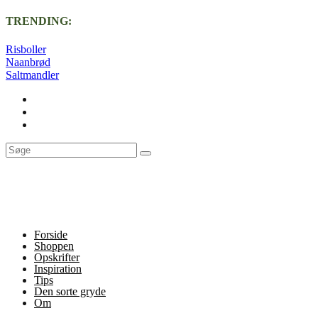
TRENDING:
Risboller
Naanbrød
Saltmandler
Forside
Shoppen
Opskrifter
Inspiration
Tips
Den sorte gryde
Om