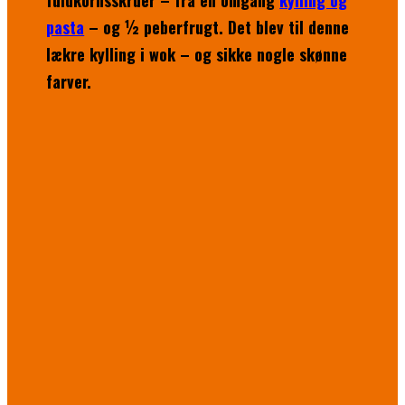
fuldkornsskruer – fra en omgang
kylling og
pasta
– og ½ peberfrugt. Det blev til denne
lækre kylling i wok – og sikke nogle skønne
farver.