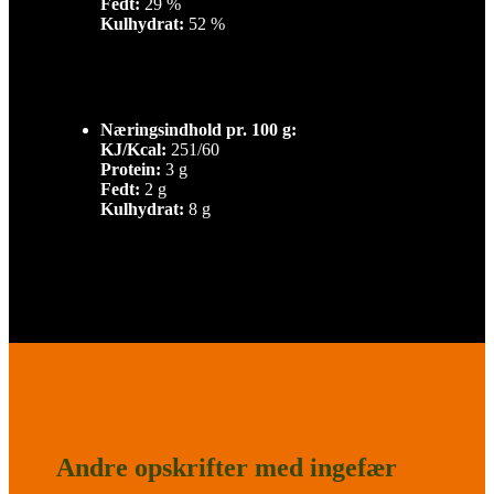
Fedt:
29 %
Kulhydrat:
52 %
Næringsindhold pr. 100 g:
KJ/Kcal:
251/60
Protein:
3 g
Fedt:
2 g
Kulhydrat:
8 g
Andre opskrifter med ingefær