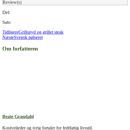
Review(s)
Del:
Sats:
Tidligere
Grillspyd og grillet steak
Næste
Svensk pølseret
Om forfatteren
Beate Grandahl
Kostvejleder og ivrig fortaler for fedtfattig livsstil.