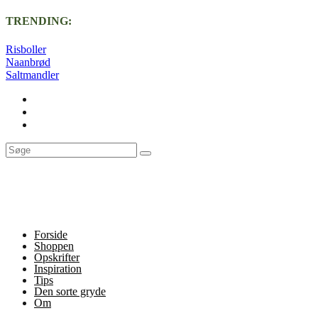
TRENDING:
Risboller
Naanbrød
Saltmandler
Forside
Shoppen
Opskrifter
Inspiration
Tips
Den sorte gryde
Om