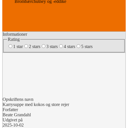
Brombærchutney og -eddike
Informationer
Rating
1 star
2 stars
3 stars
4 stars
5 stars
Opskriftens navn
Karrysuppe med kokos og store rejer
Forfatter
Beate Grandahl
Udgivet på
2025-10-02