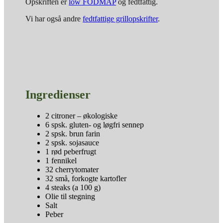
Opskriften er
low FODMAP
og fedtfattig.
Vi har også andre
fedtfattige grillopskrifter
.
Ingredienser
2 citroner – økologiske
6 spsk. gluten- og løgfri sennep
2 spsk. brun farin
2 spsk. sojasauce
1 rød peberfrugt
1 fennikel
32 cherrytomater
32 små, forkogte kartofler
4 steaks (a 100 g)
Olie til stegning
Salt
Peber