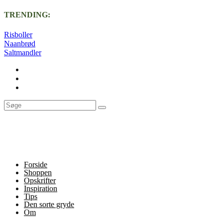
TRENDING:
Risboller
Naanbrød
Saltmandler
Forside
Shoppen
Opskrifter
Inspiration
Tips
Den sorte gryde
Om