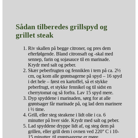
Sådan tilberedes grillspyd og
grillet steak
Riv skallen på begge citroner, og pres dem
efterfølgende. Bland citronsaft og -skal med
sennep, farin og sojasauce til en marinade.
Krydr med salt og peber.
Skær peberfrugten og fenniklen i tern på ca. 2½
cm, og kom alle grøntsagerne på spyd – 16 spyd
i det hele – først en kartoffel, så et stykke
peberfrugt, et stykke fennikel og til sidst en
cherrytomat og så forfra. Lav 15 spyd mere.
Dyp spyddene i marinaden, sørg for at alle
grøntsager får marinade på, og lad dem marinere
i ½ time.
Grill, eller steg steakene i lidt olie i ca. 6
minutter på hver side. Krydr med salt og peber.
Lad spyddene dryppe lidt af, og steg dem på
grillen, eller grill dem i ovnen ved 220° C i 10-
15 minutter, til grøntsagerne er møre.