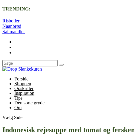
TRENDING:
Risboller
Naanbrød
Saltmandler
Forside
Shoppen
Opskrifter
Inspiration
Tips
Den sorte gryde
Om
Vælg Side
Indonesisk rejesuppe med tomat og ferske