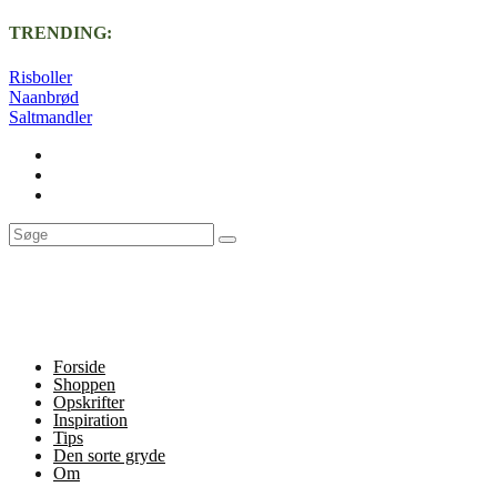
TRENDING:
Risboller
Naanbrød
Saltmandler
Forside
Shoppen
Opskrifter
Inspiration
Tips
Den sorte gryde
Om