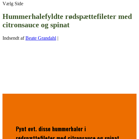
Vælg Side
Hummerhalefyldte rødspættefileter med
citronsauce og spinat
Indsendt af
Beate Grandahl
|
Pynt evt. disse hummerhaler i
rødspættefileter med citronsauce og spinat