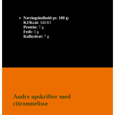
Næringsindhold pr. 100 g:
KJ/Kcal:
346/83
Protein:
7 g
Fedt:
3 g
Kulhydrat:
7 g
Andre opskrifter med
citronmelisse