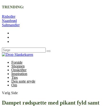
TRENDING:
Risboller
Naanbrød
Saltmandler
Forside
Shoppen
Opskrifter
Inspiration
Tips
Den sorte gryde
Om
Vælg Side
Dampet rødspætte med pikant fyld samt