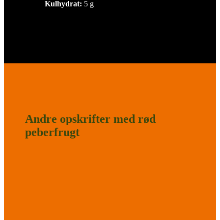
Kulhydrat:
5 g
Andre opskrifter med rød
peberfrugt