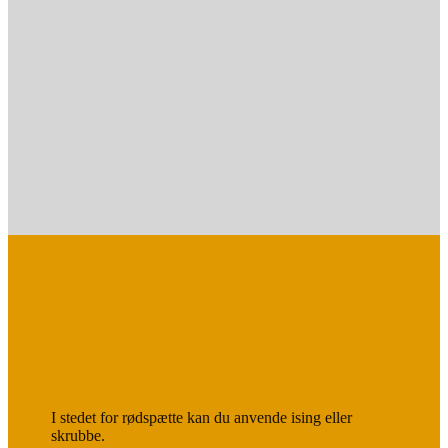
lidt.
Skyl tomaterne, og skær dem i både.
Skyl champignonerne, og skær dem i skiver.
Skyl salaten, og skær den i strimler.
Vend champignoner, tomater og salat i
marinaden.
Servér bønnesalaten til dampet rødspætte.
I stedet for rødspætte kan du anvende ising eller
skrubbe.