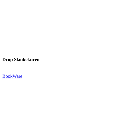
Drop Slankekuren
Udgivet af:
BookWare
Præstemarksvej 20-22
4653 Karise
Tlf.: +45 29 72 55 73