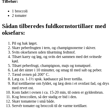
Tilbehør:
1 broccoli
2 tomater
Sådan tilberedes fuldkornstortillaer med
oksefars:
Pil og hak løget.
Skær peberfrugten i tern, og champignonerne i skiver.
Svits oksefarsen uden tilsætning fedtstof.
Tilsæt karry og løg, og svits det sammen med det svitsede
kød.
Tilsæt peberfrugt, champignon, majs og tomatpuré.
Lad det simre i 10 minutter, og smag til med salt og peber.
Tænd ovnen på 200° C.
Læg ca. 1-1½ spsk. kødsauce på hver tortilla.
Rul tortillaerne om fyldet, og læg dem i et ovnfast fad, og drys
med revet ost.
Kom fadet i ovnen i ca. 15-20 min, til osten er gyldenbrun.
Kog broccolien, så der stadig er bid i den.
Skær tomaterne i små både.
Servér tomater og broccoli til de varme tortillaer.