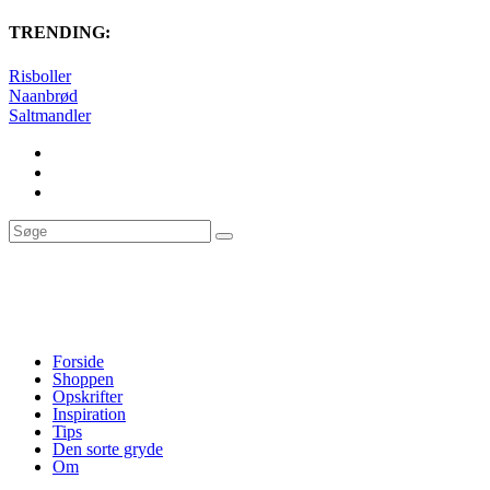
TRENDING:
Risboller
Naanbrød
Saltmandler
Forside
Shoppen
Opskrifter
Inspiration
Tips
Den sorte gryde
Om