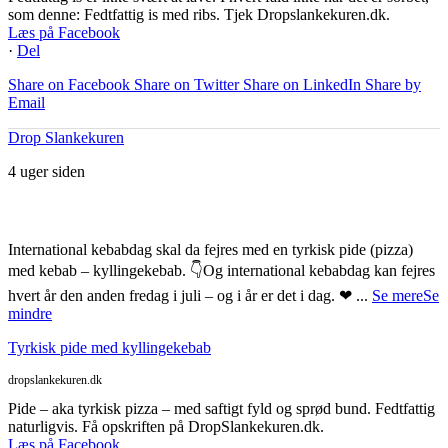
som denne: Fedtfattig is med ribs. Tjek Dropslankekuren.dk.
Læs på Facebook
·
Del
Share on Facebook
Share on Twitter
Share on LinkedIn
Share by
Email
Drop Slankekuren
4 uger siden
International kebabdag skal da fejres med en tyrkisk pide (pizza)
med kebab – kyllingekebab. 👇
Og international kebabdag kan fejres
hvert år den anden fredag i juli – og i år er det i dag. ❤
...
Se mere
Se
mindre
Tyrkisk pide med kyllingekebab
dropslankekuren.dk
Pide – aka tyrkisk pizza – med saftigt fyld og sprød bund. Fedtfattig
naturligvis. Få opskriften på DropSlankekuren.dk.
Læs på Facebook