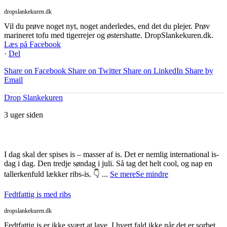
dropslankekuren.dk
Vil du prøve noget nyt, noget anderledes, end det du plejer. Prøv
marineret tofu med tigerrejer og østershatte. DropSlankekuren.dk.
Læs på Facebook
·
Del
Share on Facebook
Share on Twitter
Share on LinkedIn
Share by
Email
Drop Slankekuren
3 uger siden
I dag skal der spises is – masser af is. Det er nemlig international is-
dag i dag. Den tredje søndag i juli. Så tag det helt cool, og nap en
tallerkenfuld lækker ribs-is. 👇
...
Se mere
Se mindre
Fedtfattig is med ribs
dropslankekuren.dk
Fedtfattig is er ikke svært at lave. I hvert fald ikke når det er sorbet,