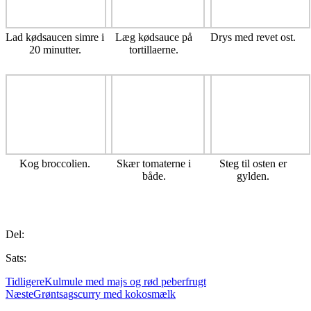
Lad kødsaucen simre i
Læg kødsauce på
Drys med revet ost.
20 minutter.
tortillaerne.
Kog broccolien.
Skær tomaterne i
Steg til osten er
både.
gylden.
Del:
Sats:
Tidligere
Kulmule med majs og rød peberfrugt
Næste
Grøntsagscurry med kokosmælk