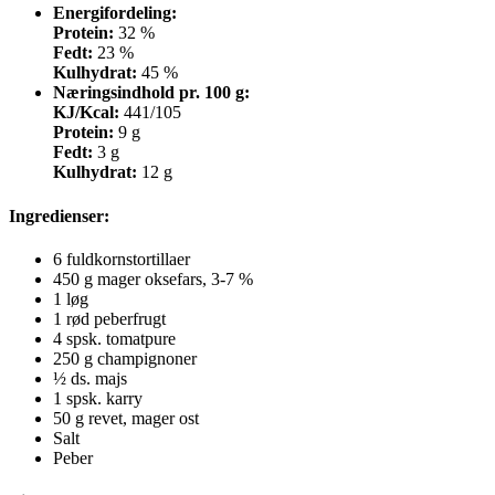
Energifordeling:
Protein:
32 %
Fedt:
23 %
Kulhydrat:
45 %
Næringsindhold pr. 100 g:
KJ/Kcal:
441/105
Protein:
9 g
Fedt:
3 g
Kulhydrat:
12 g
Ingredienser
:
6 fuldkornstortillaer
450 g mager oksefars, 3-7 %
1 løg
1 rød peberfrugt
4 spsk. tomatpure
250 g champignoner
½ ds. majs
1 spsk. karry
50 g revet, mager ost
Salt
Peber