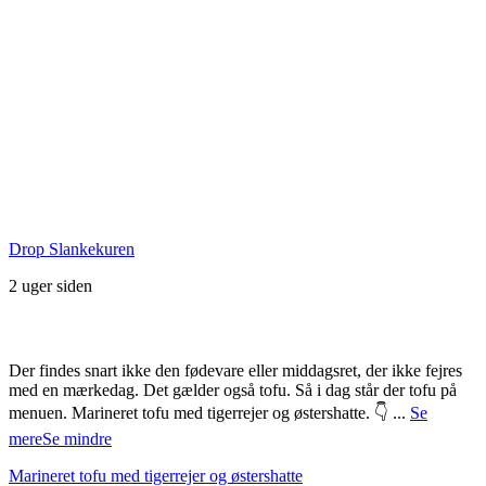
Seneste Facebook-opslag
Drop Slankekuren
2 uger siden
Der findes snart ikke den fødevare eller middagsret, der ikke fejres
med en mærkedag. Det gælder også tofu. Så i dag står der tofu på
menuen. Marineret tofu med tigerrejer og østershatte. 👇
...
Se
mere
Se mindre
Marineret tofu med tigerrejer og østershatte