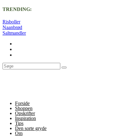
TRENDING:
Risboller
Naanbrød
Saltmandler
Forside
Shoppen
Opskrifter
Inspiration
Tips
Den sorte gryde
Om