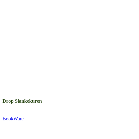
Drop Slankekuren
Udgivet af:
BookWare
Præstemarksvej 20-22
4653 Karise
Tlf.: +45 29 72 55 73