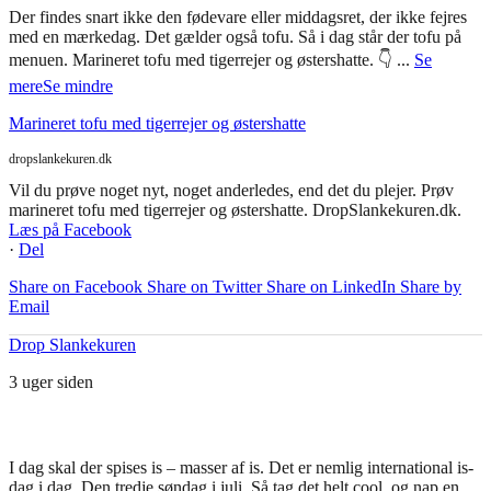
Der findes snart ikke den fødevare eller middagsret, der ikke fejres
med en mærkedag. Det gælder også tofu. Så i dag står der tofu på
menuen. Marineret tofu med tigerrejer og østershatte. 👇
...
Se
mere
Se mindre
Marineret tofu med tigerrejer og østershatte
dropslankekuren.dk
Vil du prøve noget nyt, noget anderledes, end det du plejer. Prøv
marineret tofu med tigerrejer og østershatte. DropSlankekuren.dk.
Læs på Facebook
·
Del
Share on Facebook
Share on Twitter
Share on LinkedIn
Share by
Email
Drop Slankekuren
3 uger siden
I dag skal der spises is – masser af is. Det er nemlig international is-
dag i dag. Den tredje søndag i juli. Så tag det helt cool, og nap en