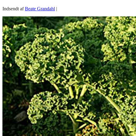
Indsendt af
Beate Grandahl
|