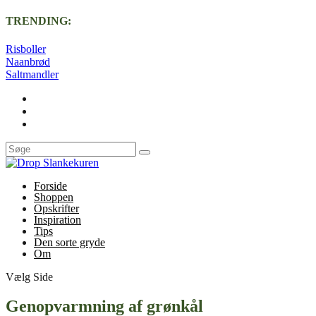
TRENDING:
Risboller
Naanbrød
Saltmandler
Forside
Shoppen
Opskrifter
Inspiration
Tips
Den sorte gryde
Om
Vælg Side
Genopvarmning af grønkål