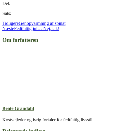
Del:
Sats:
Tidligere
Genopvarmning af spinat
Næste
Fedtfattig jul… Nej, tak!
Om forfatteren
Beate Grandahl
Kostvejleder og ivrig fortaler for fedtfattig livsstil.