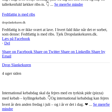
tallerkenfuld lækker ribs-is. 👇
...
Se mere
Se mindre
Fedtfattig is med ribs
dropslankekuren.dk
Fedtfattig is er ikke svært at lave. I hvert fald ikke når det er sorbet,
som denne: Fedtfattig is med ribs. Tjek Dropslankekuren.dk.
Læs på Facebook
·
Del
Share on Facebook
Share on Twitter
Share on LinkedIn
Share by
Email
Drop Slankekuren
4 uger siden
International kebabdag skal da fejres med en tyrkisk pide (pizza)
med kebab – kyllingekebab. 👇
Og international kebabdag kan fejres
hvert år den anden fredag i juli – og i år er det i dag. ❤
...
Se mere
Se
mindre