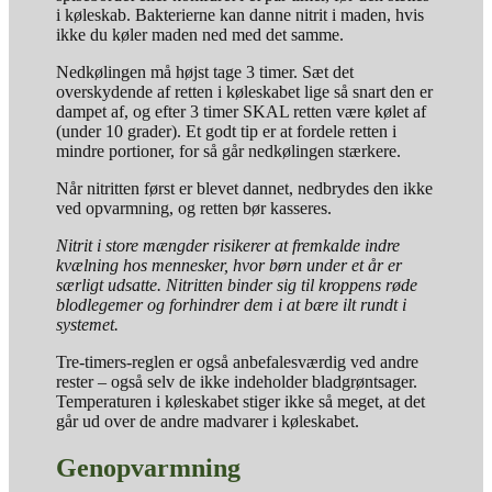
i køleskab. Bakterierne kan danne nitrit i maden, hvis
ikke du køler maden ned med det samme.
Nedkølingen må højst tage 3 timer. Sæt det
overskydende af retten i køleskabet lige så snart den er
dampet af, og efter 3 timer SKAL retten være kølet af
(under 10 grader). Et godt tip er at fordele retten i
mindre portioner, for så går nedkølingen stærkere.
Når nitritten først er blevet dannet, nedbrydes den ikke
ved opvarmning, og retten bør kasseres.
Nitrit i store mængder risikerer at fremkalde indre
kvælning hos mennesker, hvor børn under et år er
særligt udsatte. Nitritten binder sig til kroppens røde
blodlegemer og forhindrer dem i at bære ilt rundt i
systemet.
Tre-timers-reglen er også anbefalesværdig ved andre
rester – også selv de ikke indeholder bladgrøntsager.
Temperaturen i køleskabet stiger ikke så meget, at det
går ud over de andre madvarer i køleskabet.
Genopvarmning